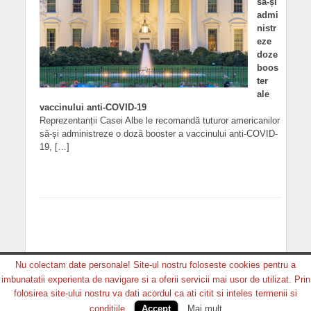
să-și
admi
nistr
eze
doze
boos
ter
ale
vaccinului anti-COVID-19
Reprezentanții Casei Albe le recomandă tuturor americanilor
să-și administreze o doză booster a vaccinului anti-COVID-
19, […]
Nu colectam date personale! Site-ul nostru foloseste cookies pentru a
imbunatatii experienta de navigare si a oferii servicii mai usor de utilizat. Prin
Copyright © 2026. MEDIA GRUP PRODUCTION. Toate
folosirea site-ului nostru va dati acordul ca ati citit si inteles termenii si
drepturile rezervate.
conditiile.
Accept
Mai mult