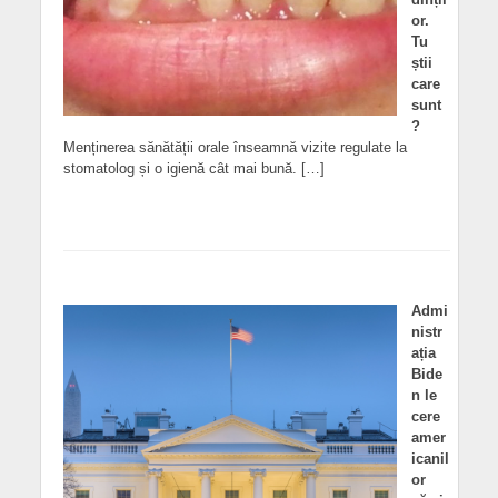
or.
Tu
știi
care
sunt
?
Menținerea sănătății orale înseamnă vizite regulate la
stomatolog și o igienă cât mai bună. […]
Admi
nistr
ația
Bide
n le
cere
amer
icanil
or