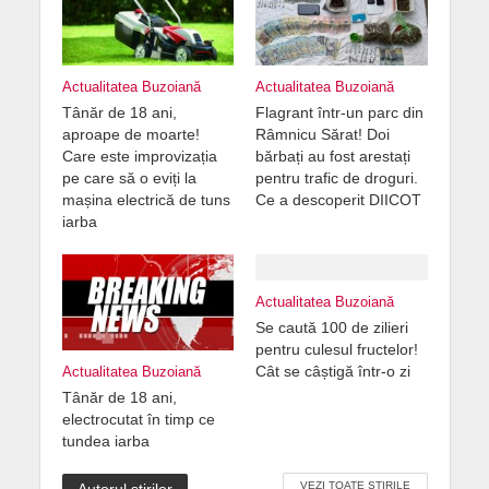
Actualitatea Buzoiană
Actualitatea Buzoiană
Tânăr de 18 ani,
Flagrant într-un parc din
aproape de moarte!
Râmnicu Sărat! Doi
Care este improvizația
bărbați au fost arestați
pe care să o eviți la
pentru trafic de droguri.
mașina electrică de tuns
Ce a descoperit DIICOT
iarba
Actualitatea Buzoiană
Se caută 100 de zilieri
pentru culesul fructelor!
Cât se câștigă într-o zi
Actualitatea Buzoiană
Tânăr de 18 ani,
electrocutat în timp ce
tundea iarba
VEZI TOATE ȘTIRILE
Autorul știrilor