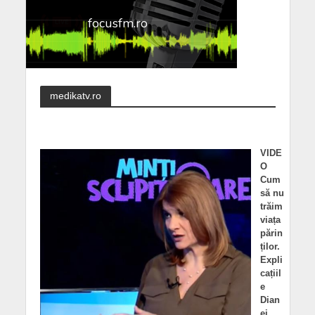
medikatv.ro
VIDE
O
Cum
să nu
trăim
viața
părin
ților.
Expli
cațiil
e
Dian
ei