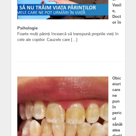
Vasil
e,
Doct
or în
Psihologie
Foarte mulți părinți încearcă să transpună propriile vieți în
cele ale copiilor. Cauzele care […]
Obic
eiuri
care
ne
pun
în
peric
ol
sănăt
atea
dințil