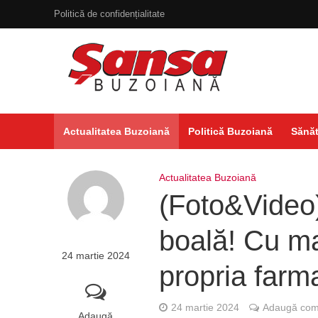
Politică de confidențialitate
Actualitatea Buzoiană
Politică Buzoiană
Sănăt
Actualitatea Buzoiană
(Foto&Video)
boală! Cu mai
24 martie 2024
propria farm
24 martie 2024
Adaugă come
Adaugă