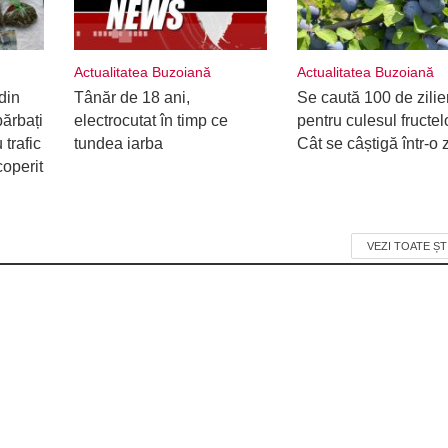
Actualitatea Buzoiană
Actualitatea Buzoiană
din
Tânăr de 18 ani,
Se caută 100 de zilie
ărbați
electrocutat în timp ce
pentru culesul fructel
 trafic
tundea iarba
Cât se câștigă într-o z
coperit
VEZI TOATE ȘT