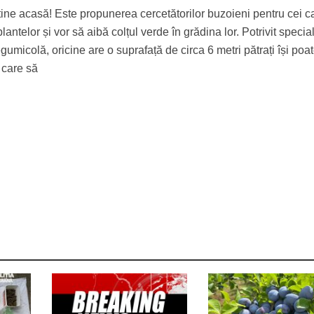
tine acasă! Este propunerea cercetătorilor buzoieni pentru cei c
antelor și vor să aibă colțul verde în grădina lor. Potrivit speciali
umicolă, oricine are o suprafață de circa 6 metri pătrați își poa
 care să