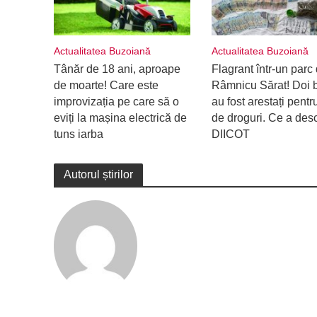
Actualitatea Buzoiană
Actualitatea Buzoiană
Tânăr de 18 ani, aproape
Flagrant într-un parc 
de moarte! Care este
Râmnicu Sărat! Doi b
improvizația pe care să o
au fost arestați pentru
eviți la mașina electrică de
de droguri. Ce a des
tuns iarba
DIICOT
Autorul știrilor