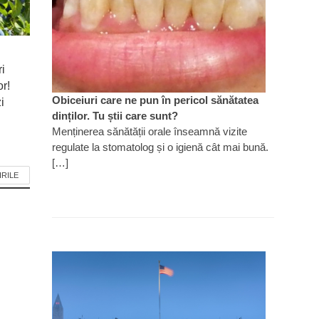
ri
or!
Obiceiuri care ne pun în pericol sănătatea
i
dinților. Tu știi care sunt?
Menținerea sănătății orale înseamnă vizite
regulate la stomatolog și o igienă cât mai bună.
[…]
IRILE