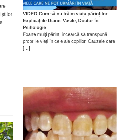
are
VIDEO Cum să nu trăim viața părinților.
știlor
Explicațiile Dianei Vasile, Doctor în
te
Psihologie
Foarte mulți părinți încearcă să transpună
propriile vieți în cele ale copiilor. Cauzele care
[…]