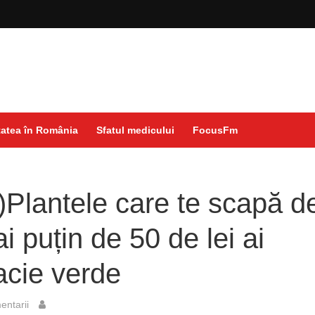
atea în România
Sfatul medicului
FocusFm
Plantele care te scapă d
 puțin de 50 de lei ai
acie verde
ntarii