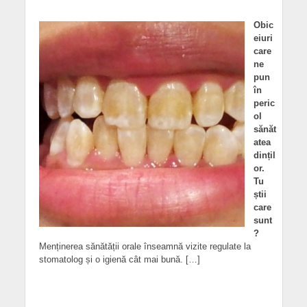
Obic
eiuri
care
ne
pun
în
peric
ol
sănăt
atea
dințil
or.
Tu
știi
care
sunt
?
Menținerea sănătății orale înseamnă vizite regulate la
stomatolog și o igienă cât mai bună. […]