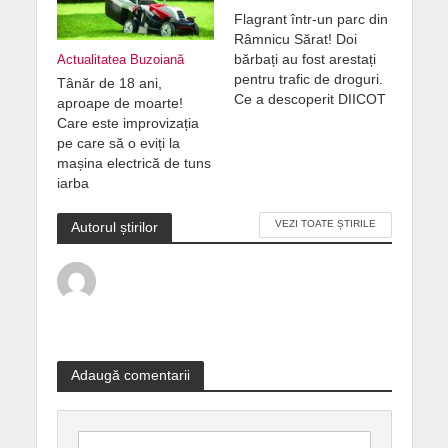
Flagrant într-un parc din
Râmnicu Sărat! Doi
bărbați au fost arestați
Actualitatea Buzoiană
pentru trafic de droguri.
Tânăr de 18 ani,
Ce a descoperit DIICOT
aproape de moarte!
Care este improvizația
pe care să o eviți la
mașina electrică de tuns
iarba
VEZI TOATE ȘTIRILE
Autorul știrilor
Adaugă comentarii