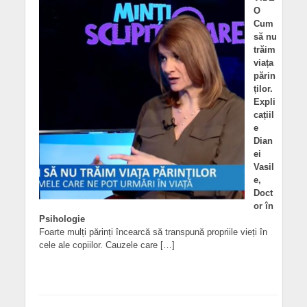
O
Cum
să nu
trăim
viața
părin
ților.
Expli
cațiil
e
Dian
ei
Vasil
e,
Doct
or în
Psihologie
Foarte mulți părinți încearcă să transpună propriile vieți în
cele ale copiilor. Cauzele care […]