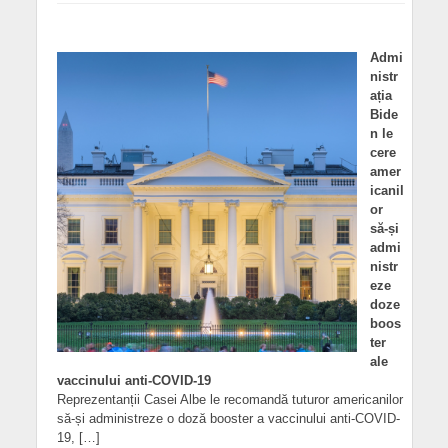
Admi
nistr
ația
Bide
n le
cere
amer
icanil
or
să-și
admi
nistr
eze
doze
boos
ter
ale
vaccinului anti-COVID-19
Reprezentanții Casei Albe le recomandă tuturor americanilor
să-și administreze o doză booster a vaccinului anti-COVID-
19, […]