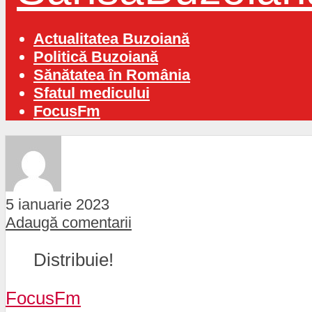
Actualitatea Buzoiană
Politică Buzoiană
Sănătatea în România
Sfatul medicului
FocusFm
5 ianuarie 2023
Adaugă comentarii
Distribuie!
FocusFm