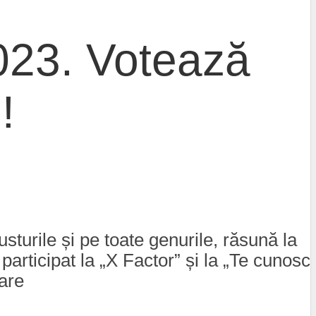
2023. Votează
!
usturile și pe toate genurile, răsună la
articipat la „X Factor” și la „Te cunosc
care