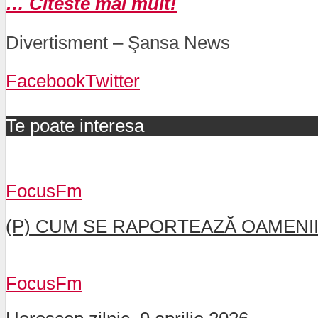
… Citeste mai mult!
Divertisment – Şansa News
Facebook
Twitter
Te poate interesa
FocusFm
(P) CUM SE RAPORTEAZĂ OAMENII 
FocusFm