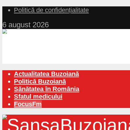
Politică de confidențialitate
6 august 2026
Actualitatea Buzoiană
Politică Buzoiană
Sănătatea în România
Sfatul medicului
FocusFm