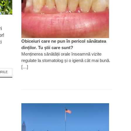
ri
or!
Obiceiuri care ne pun în pericol sănătatea
i
dinților. Tu știi care sunt?
Menținerea sănătății orale înseamnă vizite
regulate la stomatolog și o igienă cât mai bună.
[…]
IRILE