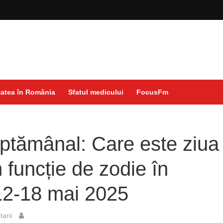
atea în România
Sfatul medicului
FocusFm
tămânal: Care este ziua 
 funcție de zodie în
2-18 mai 2025
arii