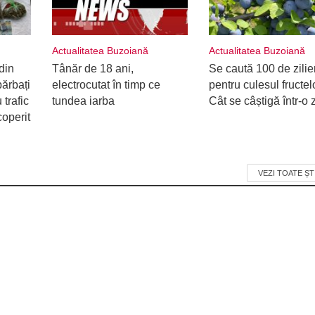
Actualitatea Buzoiană
Actualitatea Buzoiană
din
Tânăr de 18 ani,
Se caută 100 de zilie
ărbați
electrocutat în timp ce
pentru culesul fructel
 trafic
tundea iarba
Cât se câștigă într-o z
coperit
VEZI TOATE ȘT