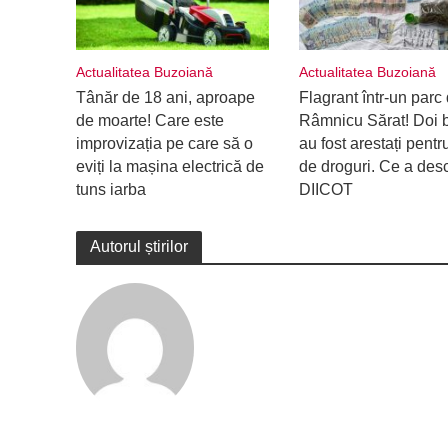
Actualitatea Buzoiană
Actualitatea Buzoiană
Tânăr de 18 ani, aproape
Flagrant într-un parc 
de moarte! Care este
Râmnicu Sărat! Doi b
improvizația pe care să o
au fost arestați pentru
eviți la mașina electrică de
de droguri. Ce a des
tuns iarba
DIICOT
Autorul știrilor