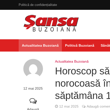
Politică de confidențialitate
Actualitatea Buzoiană
Politică Buzoiană
Sănăt
Actualitatea Buzoiană
Horoscop săp
norocoasă în
12 mai 2025
săptămâna 1
12 mai 2025
Adaugă coment
Adaugă