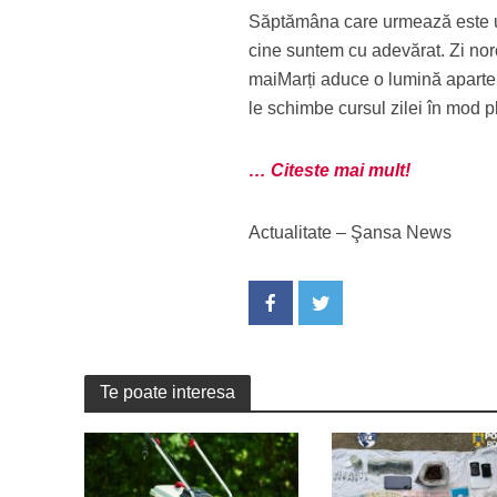
Săptămâna care urmează este un
cine suntem cu adevărat. Zi nor
maiMarți aduce o lumină aparte 
le schimbe cursul zilei în mod p
… Citeste mai mult!
Actualitate – Şansa News
Te poate interesa