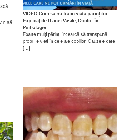
ască
VIDEO Cum să nu trăim viața părinților.
Explicațiile Dianei Vasile, Doctor în
vin să
Psihologie
Foarte mulți părinți încearcă să transpună
propriile vieți în cele ale copiilor. Cauzele care
[…]