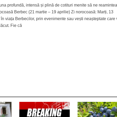
a profundă, intensă și plină de cotituri menite să ne reaminte
ocoasă Berbec (21 martie – 19 aprilie) Zi norocoasă: Marți, 13
în viața Berbecilor, prin evenimente sau vești neașteptate care 
lăcut. Fie că