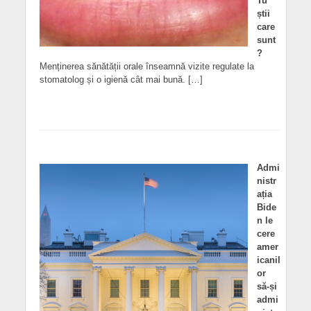
Tu
știi
care
sunt
?
Menținerea sănătății orale înseamnă vizite regulate la
stomatolog și o igienă cât mai bună. […]
Admi
nistr
ația
Bide
n le
cere
amer
icanil
or
să-și
admi