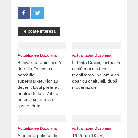
Te poate interesa
Actualitatea Buzoiană
Actualitatea Buzoiană
Bulevardul Unirii, pistă
În Piața Daciei, lustruiala
de raliu, în timp ce
costă mai mult ca
parcările
reabilitarea. Ne-am ales
supermarketurilor au
doar cu cheltuieli, după
devenit locul preferat
modernizare
pentru drifturi. Val de
amenzi și premise
suspendate
Actualitatea Buzoiană
Actualitatea Buzoiană
Atenție la polenul de
Tânăr de 18 ani,