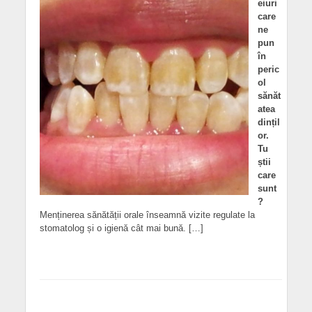
eiuri
care
ne
pun
în
peric
ol
sănăt
atea
dințil
or.
Tu
știi
care
sunt
?
Menținerea sănătății orale înseamnă vizite regulate la
stomatolog și o igienă cât mai bună. […]