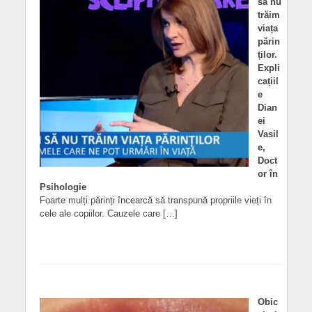
să nu
trăim
viața
părin
ților.
Expli
cațiil
e
Dian
ei
Vasil
e,
Doct
or în
Psihologie
Foarte mulți părinți încearcă să transpună propriile vieți în
cele ale copiilor. Cauzele care […]
Obic