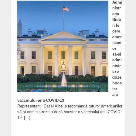
Admi
nistr
ația
Bide
n le
cere
amer
icanil
or
să-și
admi
nistr
eze
doze
boos
ter
ale
vaccinului anti-COVID-19
Reprezentanții Casei Albe le recomandă tuturor americanilor
să-și administreze o doză booster a vaccinului anti-COVID-
19, […]