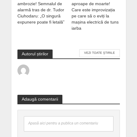
ambrozie! Semnalul de
aproape de moarte!
alarmă tras de dr. Tudor
Care este improvizația
Ciuhodaru: „O singură
pe care să o eviți la
expunere poate fi letală”
mașina electrică de tuns
iarba
VEZI TOATE ȘTIRILE
Autorul știrilor
Adaugă comentarii
Apasă aici pentru a publica un comentariu