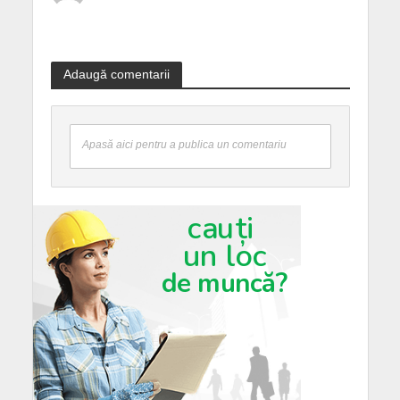
Adaugă comentarii
Apasă aici pentru a publica un comentariu