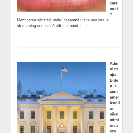
care
sunt
?
Menținerea sănătății orale înseamnă vizite regulate la
stomatolog și o igienă cât mai bună. […]
Admi
nistr
ația
Bide
n le
cere
amer
icanil
or
să-și
admi
nistr
eze