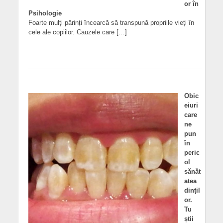
or în
Psihologie
Foarte mulți părinți încearcă să transpună propriile vieți în
cele ale copiilor. Cauzele care […]
Obic
eiuri
care
ne
pun
în
peric
ol
sănăt
atea
dințil
or.
Tu
știi