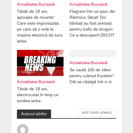
Actualitatea Buzoiană
Actualitatea Buzoiană
Tânăr de 18 ani,
Flagrant într-un parc din
aproape de moarte!
Râmnicu Sărat! Doi
Care este improvizația
bărbați au fost arestați
pe care să o eviți la
pentru trafic de droguri.
mașina electrică de tuns
Ce a descoperit DIICOT
iarba
Actualitatea Buzoiană
Se caută 100 de zilieri
pentru culesul fructelor!
Cât se câștigă într-o zi
Actualitatea Buzoiană
Tânăr de 18 ani,
electrocutat în timp ce
tundea iarba
VEZI TOATE ȘTIRILE
Autorul știrilor