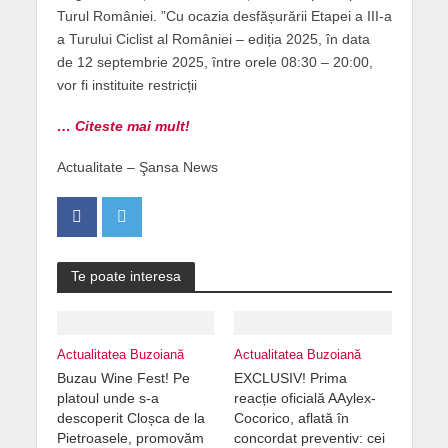
Turul României. ”Cu ocazia desfășurării Etapei a III-a
a Turului Ciclist al României – ediția 2025, în data
de 12 septembrie 2025, între orele 08:30 – 20:00,
vor fi instituite restricții
… Citeste mai mult!
Actualitate – Şansa News
Te poate interesa
Actualitatea Buzoiană
Actualitatea Buzoiană
Buzau Wine Fest! Pe
EXCLUSIV! Prima
platoul unde s-a
reacție oficială AAylex-
descoperit Cloșca de la
Cocorico, aflată în
Pietroasele, promovăm
concordat preventiv: cei