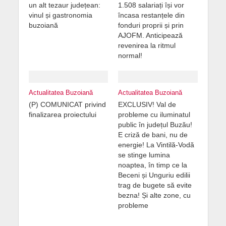
un alt tezaur județean:
1.508 salariați își vor
vinul și gastronomia
încasa restanțele din
buzoiană
fonduri proprii și prin
AJOFM. Anticipează
revenirea la ritmul
normal!
Actualitatea Buzoiană
Actualitatea Buzoiană
(P) COMUNICAT privind
EXCLUSIV! Val de
finalizarea proiectului
probleme cu iluminatul
public în județul Buzău!
E criză de bani, nu de
energie! La Vintilă-Vodă
se stinge lumina
noaptea, în timp ce la
Beceni și Unguriu edilii
trag de bugete să evite
bezna! Și alte zone, cu
probleme