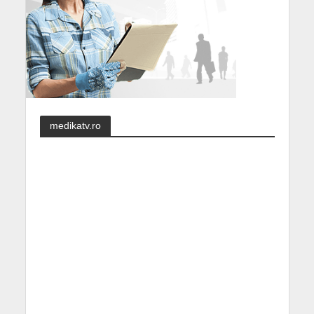
medikatv.ro