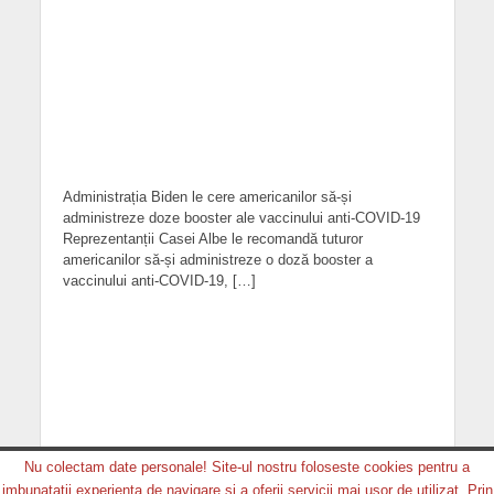
Administrația Biden le cere americanilor să-și
administreze doze booster ale vaccinului anti-COVID-19
Reprezentanții Casei Albe le recomandă tuturor
americanilor să-și administreze o doză booster a
vaccinului anti-COVID-19, […]
Nu colectam date personale! Site-ul nostru foloseste cookies pentru a
imbunatatii experienta de navigare si a oferii servicii mai usor de utilizat. Prin