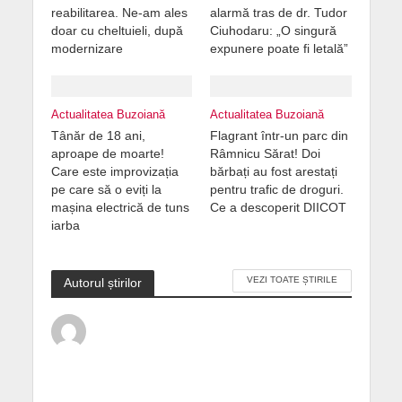
reabilitarea. Ne-am ales
alarmă tras de dr. Tudor
doar cu cheltuieli, după
Ciuhodaru: „O singură
modernizare
expunere poate fi letală”
Actualitatea Buzoiană
Actualitatea Buzoiană
Tânăr de 18 ani,
Flagrant într-un parc din
aproape de moarte!
Râmnicu Sărat! Doi
Care este improvizația
bărbați au fost arestați
pe care să o eviți la
pentru trafic de droguri.
mașina electrică de tuns
Ce a descoperit DIICOT
iarba
VEZI TOATE ȘTIRILE
Autorul știrilor