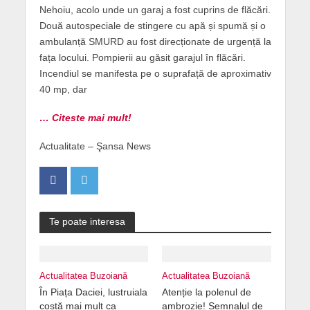
Nehoiu, acolo unde un garaj a fost cuprins de flăcări.
Două autospeciale de stingere cu apă și spumă și o
ambulanță SMURD au fost direcționate de urgență la
fața locului. Pompierii au găsit garajul în flăcări.
Incendiul se manifesta pe o suprafață de aproximativ
40 mp, dar
… Citeste mai mult!
Actualitate – Şansa News
Te poate interesa
Actualitatea Buzoiană
Actualitatea Buzoiană
În Piața Daciei, lustruiala
Atenție la polenul de
costă mai mult ca
ambrozie! Semnalul de