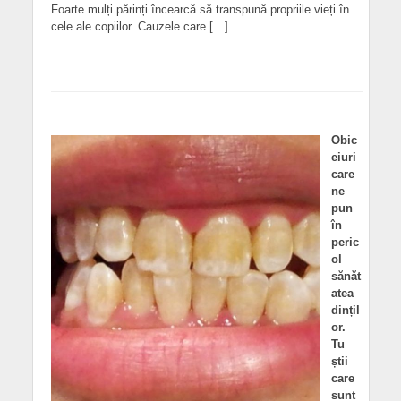
Foarte mulți părinți încearcă să transpună propriile vieți în
cele ale copiilor. Cauzele care […]
Obic
eiuri
care
ne
pun
în
peric
ol
sănăt
atea
dințil
or.
Tu
știi
care
sunt