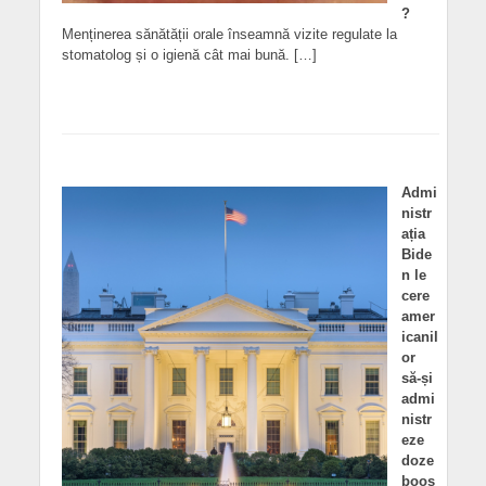
?
Menținerea sănătății orale înseamnă vizite regulate la
stomatolog și o igienă cât mai bună. […]
Admi
nistr
ația
Bide
n le
cere
amer
icanil
or
să-și
admi
nistr
eze
doze
boos