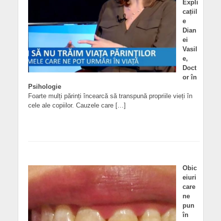
Expli
cațiil
e
Dian
ei
Vasil
e,
Doct
or în
Psihologie
Foarte mulți părinți încearcă să transpună propriile vieți în
cele ale copiilor. Cauzele care […]
Obic
eiuri
care
ne
pun
în