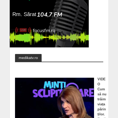
medikatv.ro
VIDE
O
Cum
să nu
trăim
viața
părin
ților.