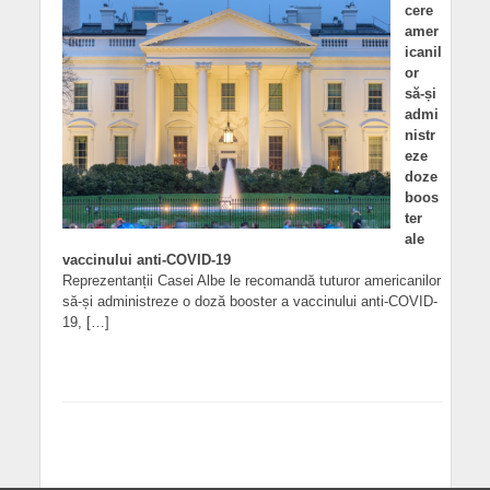
cere
amer
icanil
or
să-și
admi
nistr
eze
doze
boos
ter
ale
vaccinului anti-COVID-19
Reprezentanții Casei Albe le recomandă tuturor americanilor
să-și administreze o doză booster a vaccinului anti-COVID-
19, […]