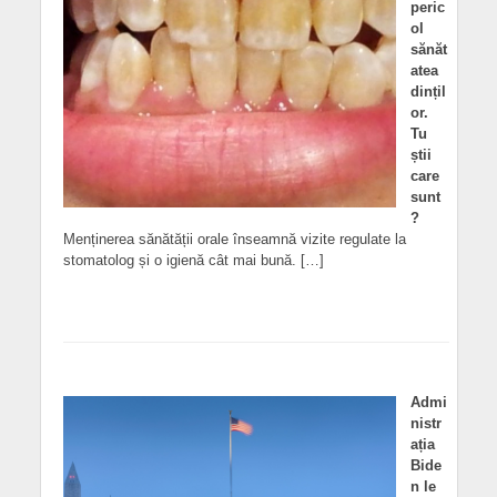
peric
ol
sănăt
atea
dințil
or.
Tu
știi
care
sunt
?
Menținerea sănătății orale înseamnă vizite regulate la
stomatolog și o igienă cât mai bună. […]
Admi
nistr
ația
Bide
n le