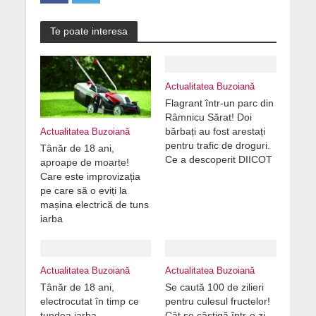
Te poate interesa
Actualitatea Buzoiană
Flagrant într-un parc din
Râmnicu Sărat! Doi
bărbați au fost arestați
Actualitatea Buzoiană
pentru trafic de droguri.
Tânăr de 18 ani,
Ce a descoperit DIICOT
aproape de moarte!
Care este improvizația
pe care să o eviți la
mașina electrică de tuns
iarba
Actualitatea Buzoiană
Actualitatea Buzoiană
Tânăr de 18 ani,
Se caută 100 de zilieri
electrocutat în timp ce
pentru culesul fructelor!
tundea iarba
Cât se câștigă într-o zi