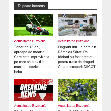
Te poate interesa
Actualitatea Buzoiană
Actualitatea Buzoiană
Tânăr de 18 ani,
Flagrant într-un parc din
aproape de moarte!
Râmnicu Sărat! Doi
Care este improvizația
bărbați au fost arestați
pe care să o eviți la
pentru trafic de droguri.
mașina electrică de tuns
Ce a descoperit DIICOT
iarba
Actualitatea Buzoiană
Actualitatea Buzoiană