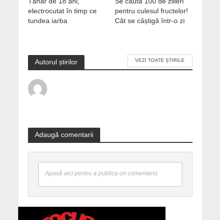
Tânăr de 18 ani,
Se caută 100 de zilieri
electrocutat în timp ce
pentru culesul fructelor!
tundea iarba
Cât se câștigă într-o zi
VEZI TOATE ȘTIRILE
Autorul știrilor
Adaugă comentarii
Apasă aici pentru a publica un comentariu