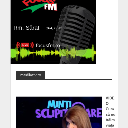
medikatv.ro
VIDE
O
Cum
să nu
trăim
viața