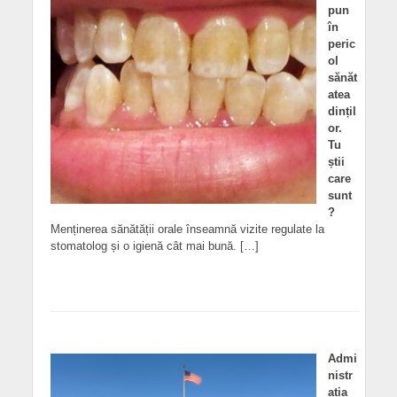
pun
în
peric
ol
sănăt
atea
dințil
or.
Tu
știi
care
sunt
?
Menținerea sănătății orale înseamnă vizite regulate la
stomatolog și o igienă cât mai bună. […]
Admi
nistr
ația