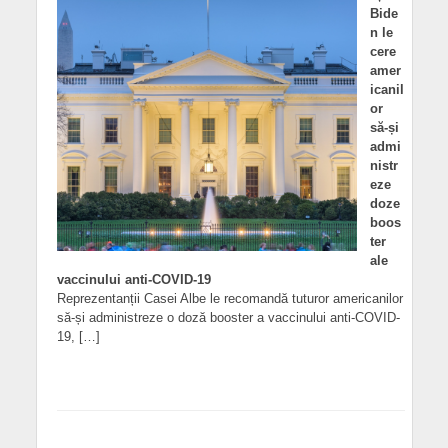
Bide
n le
cere
amer
icanil
or
să-și
admi
nistr
eze
doze
boos
ter
ale
vaccinului anti-COVID-19
Reprezentanții Casei Albe le recomandă tuturor americanilor
să-și administreze o doză booster a vaccinului anti-COVID-
19, […]