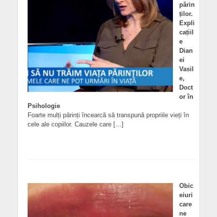
părin
ților.
Expli
cațiil
e
Dian
ei
Vasil
e,
Doct
or în
Psihologie
Foarte mulți părinți încearcă să transpună propriile vieți în
cele ale copiilor. Cauzele care […]
Obic
eiuri
care
ne