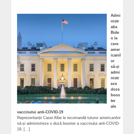
Admi
nistr
ația
Bide
n le
cere
amer
icanil
or
să-și
admi
nistr
eze
doze
boos
ter
ale
vaccinului anti-COVID-19
Reprezentanții Casei Albe le recomandă tuturor americanilor
să-și administreze o doză booster a vaccinului anti-COVID-
19, […]