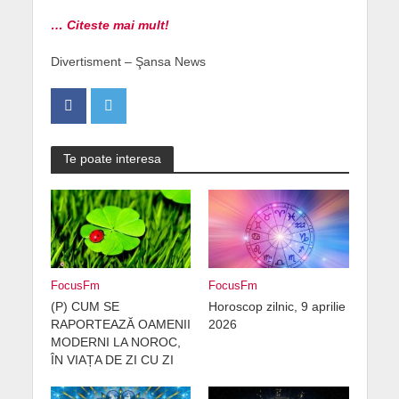
… Citeste mai mult!
Divertisment – Şansa News
Te poate interesa
FocusFm
FocusFm
(P) CUM SE
Horoscop zilnic, 9 aprilie
RAPORTEAZĂ OAMENII
2026
MODERNI LA NOROC,
ÎN VIAȚA DE ZI CU ZI