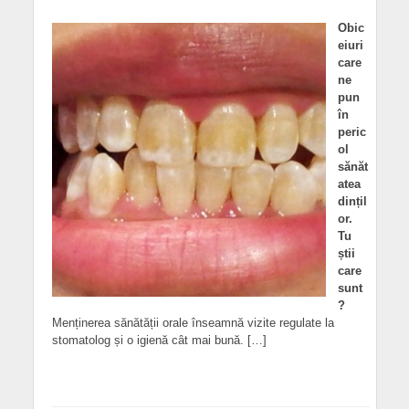
Obic
eiuri
care
ne
pun
în
peric
ol
sănăt
atea
dințil
or.
Tu
știi
care
sunt
?
Menținerea sănătății orale înseamnă vizite regulate la
stomatolog și o igienă cât mai bună. […]