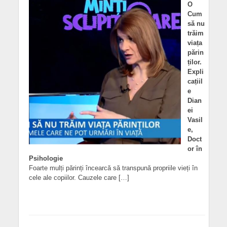
O
Cum
să nu
trăim
viața
părin
ților.
Expli
cațiil
e
Dian
ei
Vasil
e,
Doct
or în
Psihologie
Foarte mulți părinți încearcă să transpună propriile vieți în
cele ale copiilor. Cauzele care […]