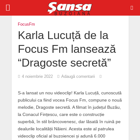
FocusFm
Karla Lucuță de la
Focus Fm lansează
“Dragoste secretă”
4 noiembrie 2022
Adaugă comentarii
S-a lansat un nou videoclip! Karla Lucuță, cunoscută
publicului ca fiind vocea Focus Fm, compune o nouă
melodie, Dragoste secretă. A filmat în județul Buzău,
la Conacul Fințescu, care este o construcție
superbă, în stil brâncovenesc, dar lăsată în ruină pe
dealurile localității Năieni. Acesta este al patrulea
videoclip oficial al buzoiencei și adună 6.000