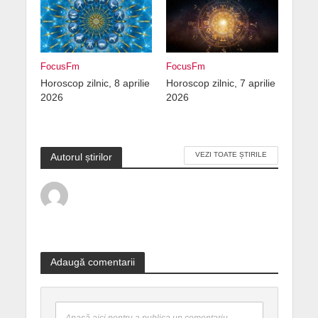
FocusFm
FocusFm
Horoscop zilnic, 8 aprilie
Horoscop zilnic, 7 aprilie
2026
2026
VEZI TOATE ȘTIRILE
Autorul știrilor
Adaugă comentarii
Apasă aici pentru a publica un comentariu