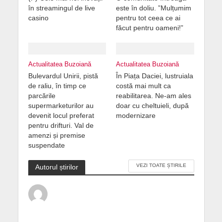
în streamingul de live
este în doliu. ”Mulțumim
casino
pentru tot ceea ce ai
făcut pentru oameni!”
Actualitatea Buzoiană
Actualitatea Buzoiană
Bulevardul Unirii, pistă
În Piața Daciei, lustruiala
de raliu, în timp ce
costă mai mult ca
parcările
reabilitarea. Ne-am ales
supermarketurilor au
doar cu cheltuieli, după
devenit locul preferat
modernizare
pentru drifturi. Val de
amenzi și premise
suspendate
VEZI TOATE ȘTIRILE
Autorul știrilor