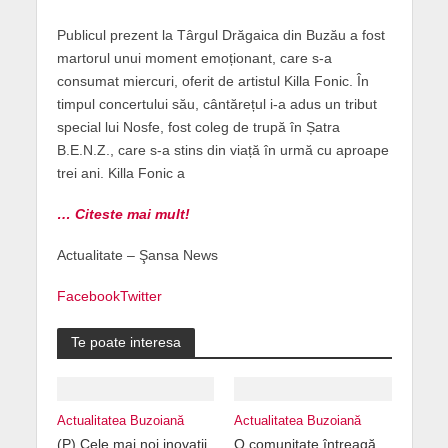
Publicul prezent la Târgul Drăgaica din Buzău a fost
martorul unui moment emoționant, care s-a
consumat miercuri, oferit de artistul Killa Fonic. În
timpul concertului său, cântărețul i-a adus un tribut
special lui Nosfe, fost coleg de trupă în Șatra
B.E.N.Z., care s-a stins din viață în urmă cu aproape
trei ani. Killa Fonic a
… Citeste mai mult!
Actualitate – Şansa News
Facebook
Twitter
Te poate interesa
Actualitatea Buzoiană
Actualitatea Buzoiană
(P) Cele mai noi inovații
O comunitate întreagă