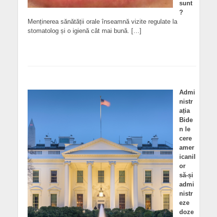
sunt
?
Menținerea sănătății orale înseamnă vizite regulate la
stomatolog și o igienă cât mai bună. […]
Admi
nistr
ația
Bide
n le
cere
amer
icanil
or
să-și
admi
nistr
eze
doze