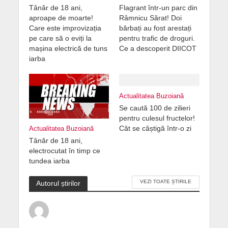
Tânăr de 18 ani,
Flagrant într-un parc din
aproape de moarte!
Râmnicu Sărat! Doi
Care este improvizația
bărbați au fost arestați
pe care să o eviți la
pentru trafic de droguri.
mașina electrică de tuns
Ce a descoperit DIICOT
iarba
Actualitatea Buzoiană
Se caută 100 de zilieri
pentru culesul fructelor!
Cât se câștigă într-o zi
Actualitatea Buzoiană
Tânăr de 18 ani,
electrocutat în timp ce
tundea iarba
VEZI TOATE ȘTIRILE
Autorul știrilor