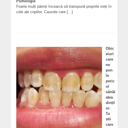
Psihologie
Foarte mulți părinți încearcă să transpună propriile vieți în
cele ale copiilor. Cauzele care […]
Obic
eiuri
care
ne
pun
în
peric
ol
sănăt
atea
dințil
or.
Tu
știi
care