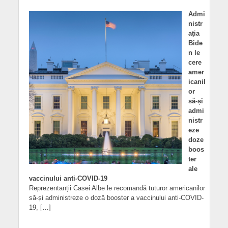
Admi
nistr
ația
Bide
n le
cere
amer
icanil
or
să-și
admi
nistr
eze
doze
boos
ter
ale
vaccinului anti-COVID-19
Reprezentanții Casei Albe le recomandă tuturor americanilor
să-și administreze o doză booster a vaccinului anti-COVID-
19, […]