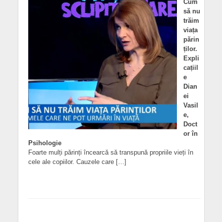
Cum
să nu
trăim
viața
părin
ților.
Expli
cațiil
e
Dian
ei
Vasil
e,
Doct
or în
Psihologie
Foarte mulți părinți încearcă să transpună propriile vieți în
cele ale copiilor. Cauzele care […]