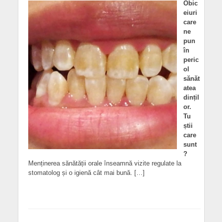
Obic
eiuri
care
ne
pun
în
peric
ol
sănăt
atea
dințil
or.
Tu
știi
care
sunt
?
Menținerea sănătății orale înseamnă vizite regulate la
stomatolog și o igienă cât mai bună. […]