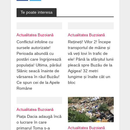
Te poate interesa
Actualitatea Buzoiană
Actualitatea Buzoiană
Conflictul infoline cu
Rețineți! Vifor 2! Începe
sursele autorizate!
transportul de mâine și
Perioada abundă cu
vă veți lovi în trafic de
postări care îngrijorează
ele! Până la sfârșitul lunii
populația! Ultima, pârâul
pleacă spre Buzău de la
Slănic seacă înainte de
Agigea! 32 metri
vărsarea în râul Buzău!
lungime și înalte cât un
Ce spun cei de la Apele
bloc
Române
Actualitatea Buzoiană
Piața Dacia adaugă încă
o lucrare în care
primarul Toma s-a
Actualitatea Buzoiană