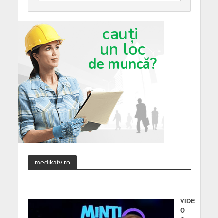
medikatv.ro
VIDE
O