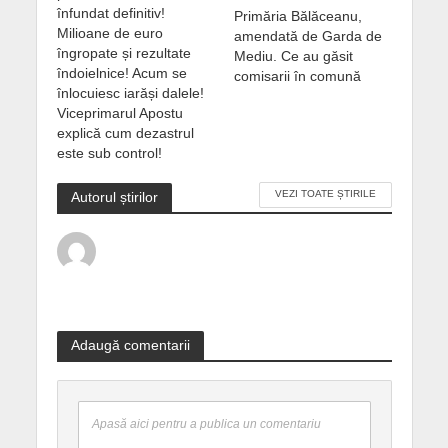
înfundat definitiv!
Primăria Bălăceanu,
Milioane de euro
amendată de Garda de
îngropate și rezultate
Mediu. Ce au găsit
îndoielnice! Acum se
comisarii în comună
înlocuiesc iarăși dalele!
Viceprimarul Apostu
explică cum dezastrul
este sub control!
VEZI TOATE ȘTIRILE
Autorul știrilor
Adaugă comentarii
Apasă aici pentru a publica un comentariu