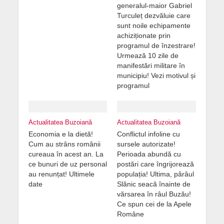
generalul-maior Gabriel
Turculeț dezvăluie care
sunt noile echipamente
achiziționate prin
programul de înzestrare!
Urmează 10 zile de
manifestări militare în
municipiu! Vezi motivul și
programul
Actualitatea Buzoiană
Actualitatea Buzoiană
Economia e la dietă!
Conflictul infoline cu
Cum au strâns românii
sursele autorizate!
cureaua în acest an. La
Perioada abundă cu
ce bunuri de uz personal
postări care îngrijorează
au renunțat! Ultimele
populația! Ultima, pârâul
date
Slănic seacă înainte de
vărsarea în râul Buzău!
Ce spun cei de la Apele
Române