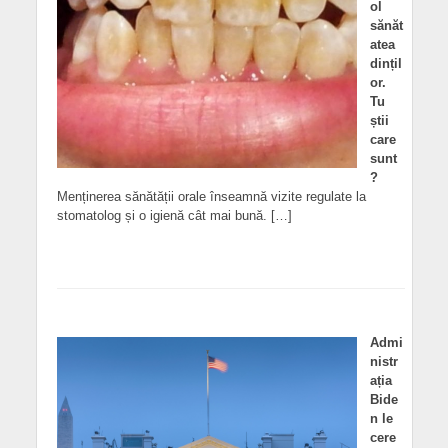
ol
sănăt
atea
dințil
or.
Tu
știi
care
sunt
?
Menținerea sănătății orale înseamnă vizite regulate la
stomatolog și o igienă cât mai bună. […]
Admi
nistr
ația
Bide
n le
cere