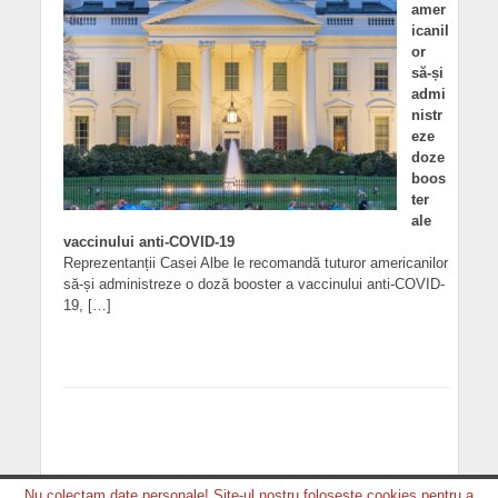
amer
icanil
or
să-și
admi
nistr
eze
doze
boos
ter
ale
vaccinului anti-COVID-19
Reprezentanții Casei Albe le recomandă tuturor americanilor
să-și administreze o doză booster a vaccinului anti-COVID-
19, […]
Nu colectam date personale! Site-ul nostru foloseste cookies pentru a