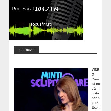
medikatv.ro
VIDE
O
Cum
să nu
trăim
viața
părin
ților.
Expli