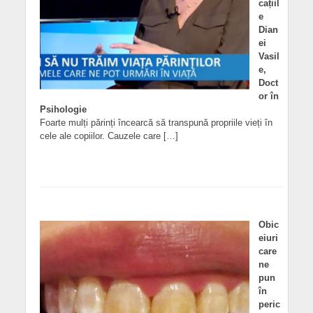
cațiil
e
Dian
ei
Vasil
e,
Doct
or în
Psihologie
Foarte mulți părinți încearcă să transpună propriile vieți în
cele ale copiilor. Cauzele care […]
Obic
eiuri
care
ne
pun
în
peric