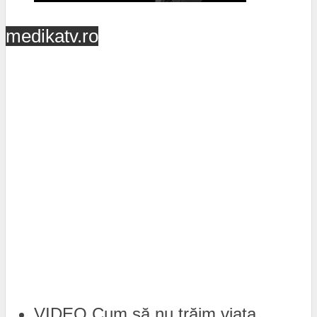
medikatv.ro
VIDEO Cum să nu trăim viața