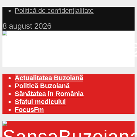
Politică de confidențialitate
8 august 2026
Actualitatea Buzoiană
Politică Buzoiană
Sănătatea în România
Sfatul medicului
FocusFm