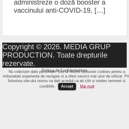
administreze o doză booster a
vaccinului anti-COVID-19, […]
Copyright © 2026. MEDIA GRUP
PRODUCTION. Toate drepturile
rezervate.
Politica de Confidențialitate
Nu colectam date personale! Site-ul nostru foloseste cookies pentru a
imbunatatii experienta de navigare si a oferii servicii mai usor de utilizat. Pr
folosirea site-ului nostru va dati acordul ca ati citit si inteles termenii si
conditiile.
Accept
Mai mult