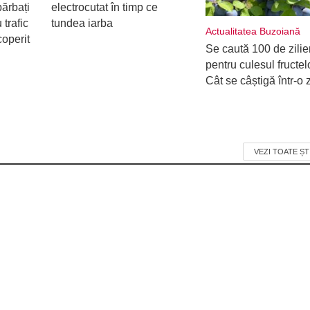
ărbați
electrocutat în timp ce
 trafic
tundea iarba
Actualitatea Buzoiană
coperit
Se caută 100 de zilie
pentru culesul fructel
Cât se câștigă într-o z
VEZI TOATE ȘT