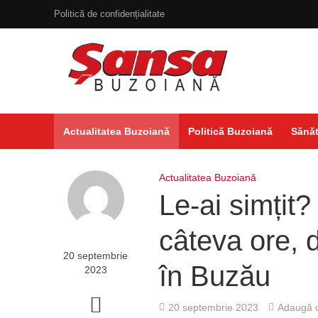
Politică de confidențialitate
Actualitatea Buzoiană
Politică Buzoiană
Sănăt
Actualitatea Buzoiană
Le-ai simțit?
câteva ore, d
20 septembrie
în Buzău
2023
20 septembrie 2023
Adaugă c