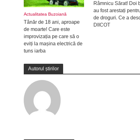
Râmnicu Sărat! Doi b
au fost arestați pentru
Actualitatea Buzoiană
de droguri. Ce a des
Tânăr de 18 ani, aproape
DIICOT
de moarte! Care este
improvizația pe care să o
eviți la mașina electrică de
tuns iarba
Autorul știrilor