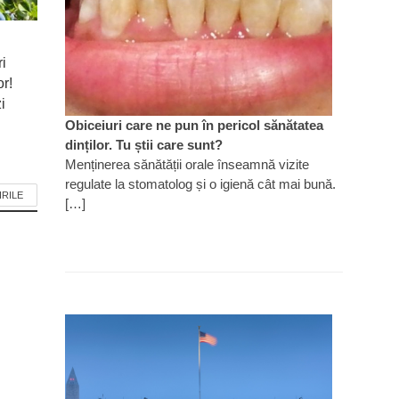
ri
or!
i
Obiceiuri care ne pun în pericol sănătatea
dinților. Tu știi care sunt?
Menținerea sănătății orale înseamnă vizite
regulate la stomatolog și o igienă cât mai bună.
IRILE
[…]