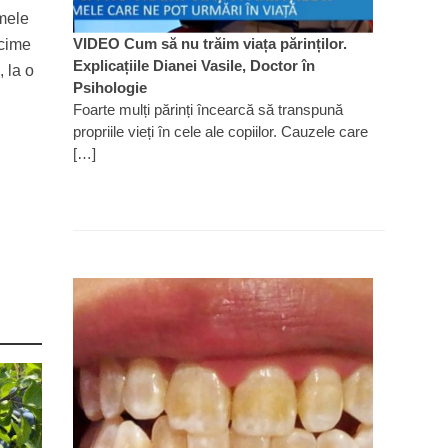
imele
VIDEO Cum să nu trăim viața părinților.
ncime
Explicațiile Dianei Vasile, Doctor în
, la o
Psihologie
Foarte mulți părinți încearcă să transpună
propriile vieți în cele ale copiilor. Cauzele care
[…]