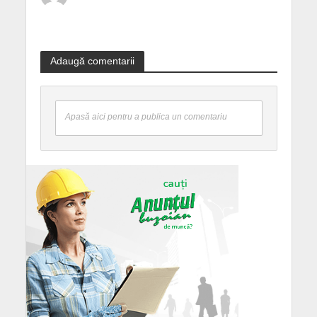
Adaugă comentarii
Apasă aici pentru a publica un comentariu