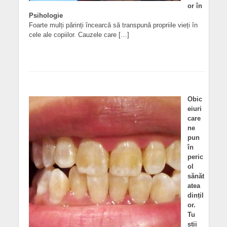
or în
Psihologie
Foarte mulți părinți încearcă să transpună propriile vieți în
cele ale copiilor. Cauzele care […]
Obic
eiuri
care
ne
pun
în
peric
ol
sănăt
atea
dințil
or.
Tu
știi