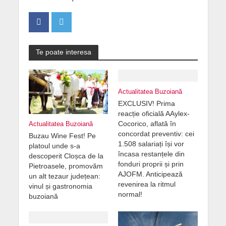
Te poate interesa
Actualitatea Buzoiană
EXCLUSIV! Prima
reacție oficială AAylex-
Cocorico, aflată în
Actualitatea Buzoiană
concordat preventiv: cei
Buzau Wine Fest! Pe
1.508 salariați își vor
platoul unde s-a
încasa restanțele din
descoperit Cloșca de la
fonduri proprii și prin
Pietroasele, promovăm
AJOFM. Anticipează
un alt tezaur județean:
revenirea la ritmul
vinul și gastronomia
normal!
buzoiană