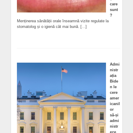
care
sunt
?
Menținerea sănătății orale înseamnă vizite regulate la
stomatolog și o igienă cât mai bună. […]
Admi
nistr
ația
Bide
n le
cere
amer
icanil
or
să-și
admi
nistr
eze