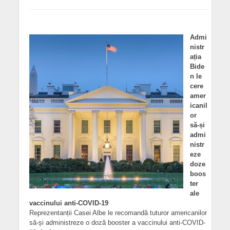
Admi
nistr
ația
Bide
n le
cere
amer
icanil
or
să-și
admi
nistr
eze
doze
boos
ter
ale
vaccinului anti-COVID-19
Reprezentanții Casei Albe le recomandă tuturor americanilor
să-și administreze o doză booster a vaccinului anti-COVID-