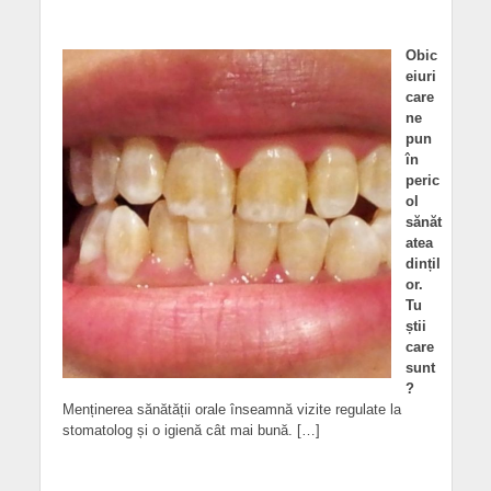
Obic
eiuri
care
ne
pun
în
peric
ol
sănăt
atea
dințil
or.
Tu
știi
care
sunt
?
Menținerea sănătății orale înseamnă vizite regulate la
stomatolog și o igienă cât mai bună. […]