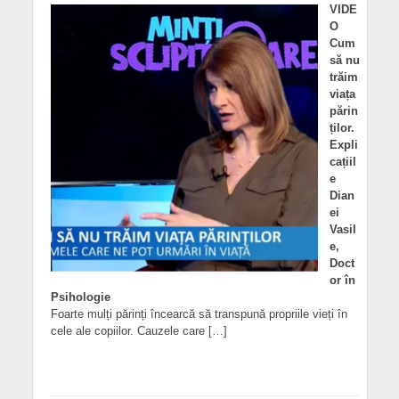
VIDE
O
Cum
să nu
trăim
viața
părin
ților.
Expli
cațiil
e
Dian
ei
Vasil
e,
Doct
or în
Psihologie
Foarte mulți părinți încearcă să transpună propriile vieți în
cele ale copiilor. Cauzele care […]