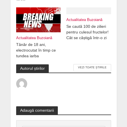
Actualitatea Buzoiană
Se caută 100 de zilieri
pentru culesul fructelor!
Cât se câștigă într-o zi
Actualitatea Buzoiană
Tânăr de 18 ani,
electrocutat în timp ce
tundea iarba
VEZI TOATE ȘTIRILE
Autorul știrilor
Adaugă comentarii