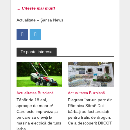
… Citeste mai mult!
Actualitate – Şansa News
Te poate interesa
Actualitatea Buzoiană
Actualitatea Buzoiană
Tânăr de 18 ani,
Flagrant într-un parc din
aproape de moarte!
Râmnicu Sărat! Doi
Care este improvizația
bărbați au fost arestați
pe care să o eviți la
pentru trafic de droguri.
mașina electrică de tuns
Ce a descoperit DIICOT
iarba