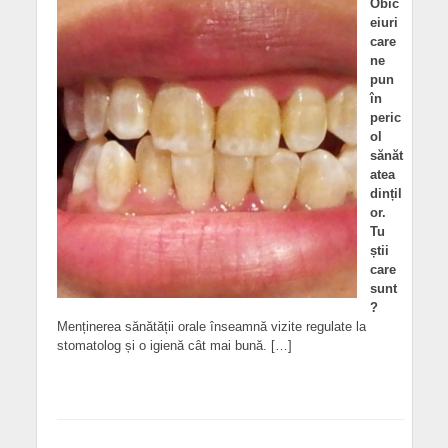
Obic
eiuri
care
ne
pun
în
peric
ol
sănăt
atea
dințil
or.
Tu
știi
care
sunt
?
Menținerea sănătății orale înseamnă vizite regulate la
stomatolog și o igienă cât mai bună. […]