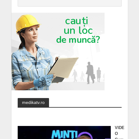
medikatv.ro
VIDE
O