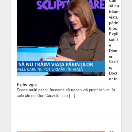
Cum
să nu
trăim
viața
părin
ților.
Expli
cațiil
e
Dian
ei
Vasil
e,
Doct
or în
Psihologie
Foarte mulți părinți încearcă să transpună propriile vieți în
cele ale copiilor. Cauzele care […]