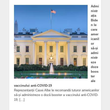
Admi
nistr
ația
Bide
n le
cere
amer
icanil
or
să-și
admi
nistr
eze
doze
boos
ter
ale
vaccinului anti-COVID-19
Reprezentanții Casei Albe le recomandă tuturor americanilor
să-și administreze o doză booster a vaccinului anti-COVID-
19, […]