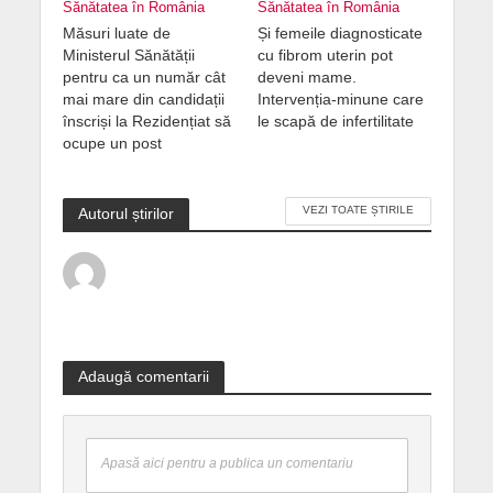
Sănătatea în România
Sănătatea în România
Măsuri luate de
Și femeile diagnosticate
Ministerul Sănătății
cu fibrom uterin pot
pentru ca un număr cât
deveni mame.
mai mare din candidații
Intervenția-minune care
înscriși la Rezidențiat să
le scapă de infertilitate
ocupe un post
VEZI TOATE ȘTIRILE
Autorul știrilor
Adaugă comentarii
Apasă aici pentru a publica un comentariu