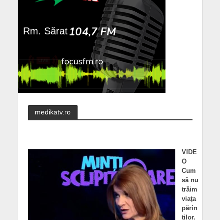
medikatv.ro
VIDE
O
Cum
să nu
trăim
viața
părin
ților.