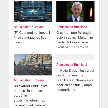
Actualitatea Buzoiană
Actualitatea Buzoiană
(P) Cele mai noi inovații
O comunitate întreagă
în streamingul de live
este în doliu. ”Mulțumim
casino
pentru tot ceea ce ai
făcut pentru oameni!”
Actualitatea Buzoiană
În Piața Daciei, lustruiala
costă mai mult ca
reabilitarea. Ne-am ales
Actualitatea Buzoiană
doar cu cheltuieli, după
Bulevardul Unirii, pistă
modernizare
de raliu, în timp ce
parcările
supermarketurilor au
devenit locul preferat