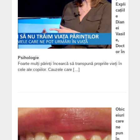
Expli
cațiil
e
Dian
ei
Vasil
e,
Doct
or în
Psihologie
Foarte mulți părinți încearcă să transpună propriile vieți în
cele ale copiilor. Cauzele care […]
Obic
eiuri
care
ne
pun
în