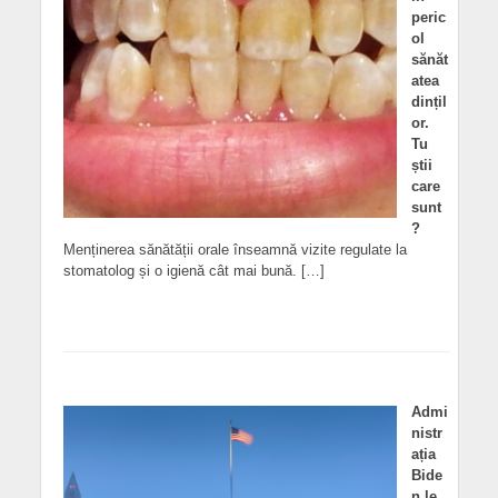
peric
ol
sănăt
atea
dințil
or.
Tu
știi
care
sunt
?
Menținerea sănătății orale înseamnă vizite regulate la
stomatolog și o igienă cât mai bună. […]
Admi
nistr
ația
Bide
n le