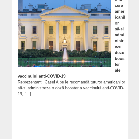
cere
amer
icanil
or
să-și
admi
nistr
eze
doze
boos
ter
ale
vaccinului anti-COVID-19
Reprezentanții Casei Albe le recomandă tuturor americanilor
să-și administreze o doză booster a vaccinului anti-COVID-
19, […]