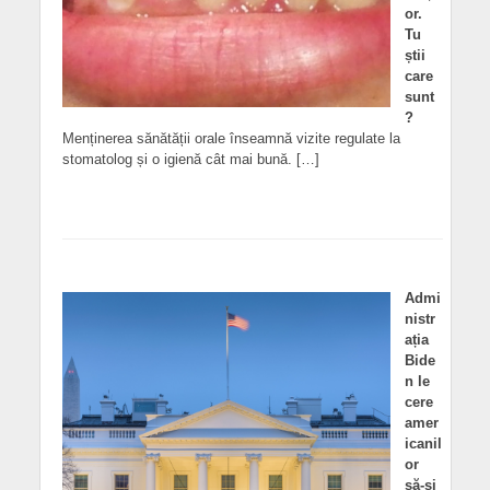
or.
Tu
știi
care
sunt
?
Menținerea sănătății orale înseamnă vizite regulate la
stomatolog și o igienă cât mai bună. […]
Admi
nistr
ația
Bide
n le
cere
amer
icanil
or
să-și