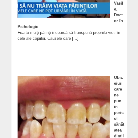
Vasil
e,
Doct
or în
Psihologie
Foarte mulți părinți încearcă să transpună propriile vieți în
cele ale copiilor. Cauzele care […]
Obic
eiuri
care
ne
pun
în
peric
ol
sănăt
atea
dințil