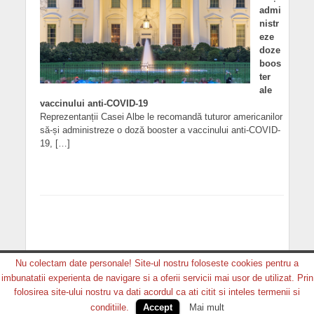
admi
nistr
eze
doze
boos
ter
ale
vaccinului anti-COVID-19
Reprezentanții Casei Albe le recomandă tuturor americanilor
să-și administreze o doză booster a vaccinului anti-COVID-
19, […]
Nu colectam date personale! Site-ul nostru foloseste cookies pentru a
imbunatatii experienta de navigare si a oferii servicii mai usor de utilizat. Prin
Copyright © 2026. MEDIA GRUP PRODUCTION. Toate
folosirea site-ului nostru va dati acordul ca ati citit si inteles termenii si
drepturile rezervate.
conditiile.
Accept
Mai mult