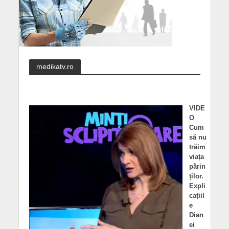
medikatv.ro
VIDE
O
Cum
să nu
trăim
viața
părin
ților.
Expli
cațiil
e
Dian
ei