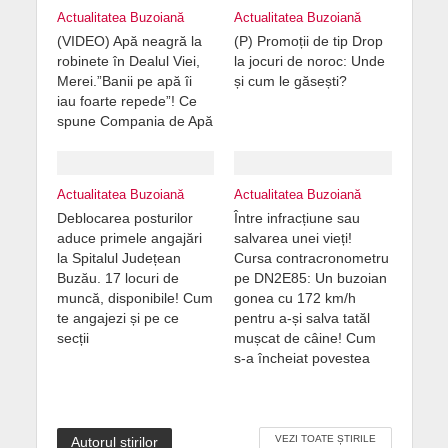
Actualitatea Buzoiană
Actualitatea Buzoiană
(VIDEO) Apă neagră la
(P) Promoții de tip Drop
robinete în Dealul Viei,
la jocuri de noroc: Unde
Merei.”Banii pe apă îi
și cum le găsești?
iau foarte repede”! Ce
spune Compania de Apă
Actualitatea Buzoiană
Actualitatea Buzoiană
Deblocarea posturilor
Între infracțiune sau
aduce primele angajări
salvarea unei vieți!
la Spitalul Județean
Cursa contracronometru
Buzău. 17 locuri de
pe DN2E85: Un buzoian
muncă, disponibile! Cum
gonea cu 172 km/h
te angajezi și pe ce
pentru a-și salva tatăl
secții
mușcat de câine! Cum
s-a încheiat povestea
VEZI TOATE ȘTIRILE
Autorul știrilor