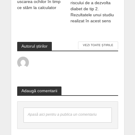
uscarea ochilor în timp
riscului de a dezvolta
ce stăm la calculator
diabet de tip 2.
Rezultatele unui studiu
realizat în acest sens
VEZI TOATE ȘTIRILE
Autorul știrilor
Adaugă comentarii
Apasă aici pentru a publica un comentariu