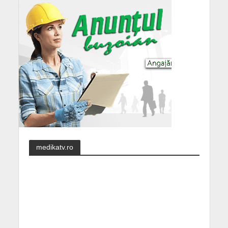
medikatv.ro