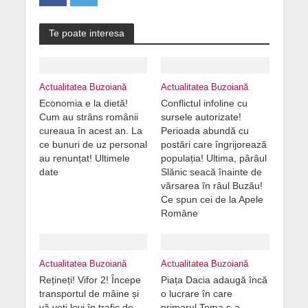
Te poate interesa
Actualitatea Buzoiană
Actualitatea Buzoiană
Economia e la dietă!
Conflictul infoline cu
Cum au strâns românii
sursele autorizate!
cureaua în acest an. La
Perioada abundă cu
ce bunuri de uz personal
postări care îngrijorează
au renunțat! Ultimele
populația! Ultima, pârâul
date
Slănic seacă înainte de
vărsarea în râul Buzău!
Ce spun cei de la Apele
Române
Actualitatea Buzoiană
Actualitatea Buzoiană
Rețineți! Vifor 2! Începe
Piața Dacia adaugă încă
transportul de mâine și
o lucrare în care
vă veți lovi în trafic de
primarul Toma s-a