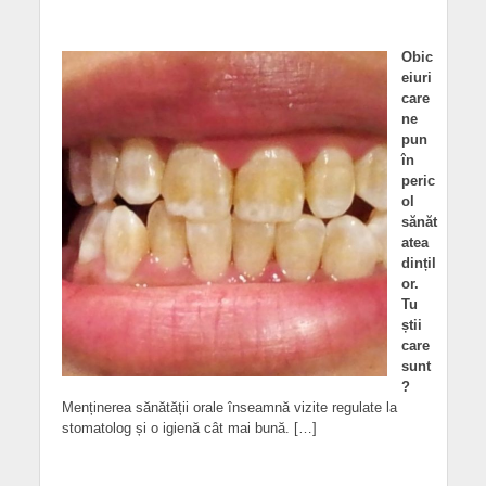
Obic
eiuri
care
ne
pun
în
peric
ol
sănăt
atea
dințil
or.
Tu
știi
care
sunt
?
Menținerea sănătății orale înseamnă vizite regulate la
stomatolog și o igienă cât mai bună. […]