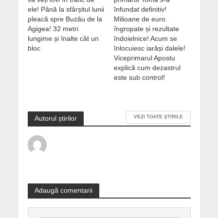
ele! Până la sfârșitul lunii
înfundat definitiv!
pleacă spre Buzău de la
Milioane de euro
Agigea! 32 metri
îngropate și rezultate
lungime și înalte cât un
îndoielnice! Acum se
bloc
înlocuiesc iarăși dalele!
Viceprimarul Apostu
explică cum dezastrul
este sub control!
VEZI TOATE ȘTIRILE
Autorul știrilor
Adaugă comentarii