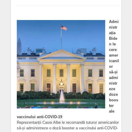
Admi
nistr
ația
Bide
n le
cere
amer
icanil
or
să-și
admi
nistr
eze
doze
boos
ter
ale
vaccinului anti-COVID-19
Reprezentanții Casei Albe le recomandă tuturor americanilor
să-și administreze o doză booster a vaccinului anti-COVID-