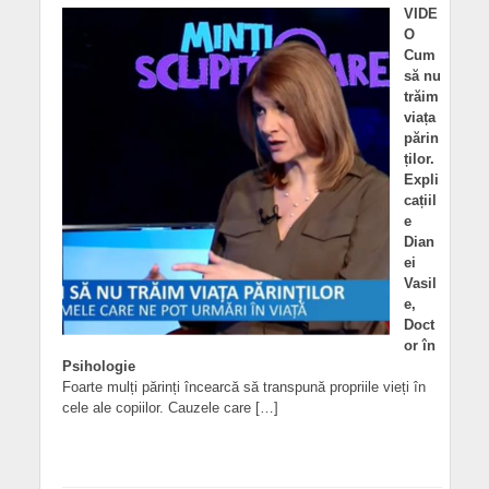
VIDE
O
Cum
să nu
trăim
viața
părin
ților.
Expli
cațiil
e
Dian
ei
Vasil
e,
Doct
or în
Psihologie
Foarte mulți părinți încearcă să transpună propriile vieți în
cele ale copiilor. Cauzele care […]