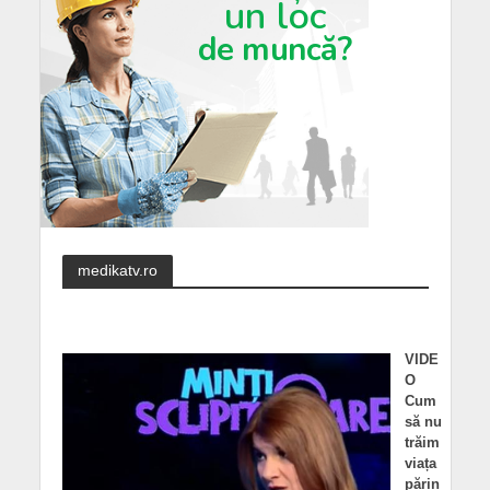
medikatv.ro
VIDE
O
Cum
să nu
trăim
viața
părin