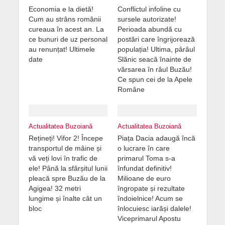
Economia e la dietă!
Conflictul infoline cu
Cum au strâns românii
sursele autorizate!
cureaua în acest an. La
Perioada abundă cu
ce bunuri de uz personal
postări care îngrijorează
au renunțat! Ultimele
populația! Ultima, pârâul
date
Slănic seacă înainte de
vărsarea în râul Buzău!
Ce spun cei de la Apele
Române
Actualitatea Buzoiană
Actualitatea Buzoiană
Rețineți! Vifor 2! Începe
Piața Dacia adaugă încă
transportul de mâine și
o lucrare în care
vă veți lovi în trafic de
primarul Toma s-a
ele! Până la sfârșitul lunii
înfundat definitiv!
pleacă spre Buzău de la
Milioane de euro
Agigea! 32 metri
îngropate și rezultate
lungime și înalte cât un
îndoielnice! Acum se
bloc
înlocuiesc iarăși dalele!
Viceprimarul Apostu