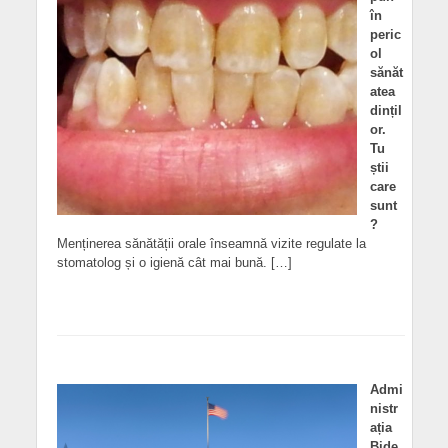
în
peric
ol
sănăt
atea
dințil
or.
Tu
știi
care
sunt
?
Menținerea sănătății orale înseamnă vizite regulate la
stomatolog și o igienă cât mai bună. […]
Admi
nistr
ația
Bide