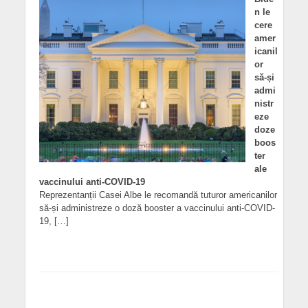
n le
cere
amer
icanil
or
să-și
admi
nistr
eze
doze
boos
ter
ale
vaccinului anti-COVID-19
Reprezentanții Casei Albe le recomandă tuturor americanilor
să-și administreze o doză booster a vaccinului anti-COVID-
19, […]