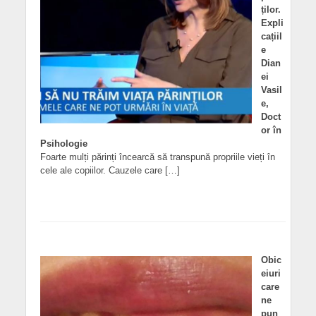
ților.
Expli
cațiil
e
Dian
ei
Vasil
e,
Doct
or în
Psihologie
Foarte mulți părinți încearcă să transpună propriile vieți în
cele ale copiilor. Cauzele care […]
Obic
eiuri
care
ne
pun