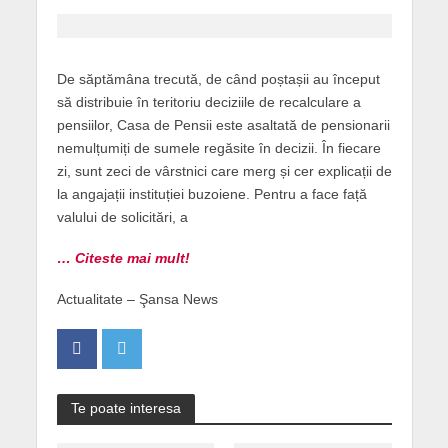
De săptămâna trecută, de când poștașii au început
să distribuie în teritoriu deciziile de recalculare a
pensiilor, Casa de Pensii este asaltată de pensionarii
nemulțumiți de sumele regăsite în decizii. În fiecare
zi, sunt zeci de vârstnici care merg și cer explicații de
la angajații instituției buzoiene. Pentru a face față
valului de solicitări, a
… Citeste mai mult!
Actualitate – Şansa News
Te poate interesa