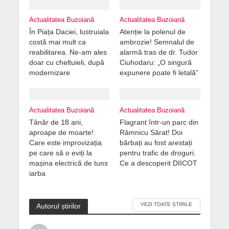
Actualitatea Buzoiană
Actualitatea Buzoiană
În Piața Daciei, lustruiala
Atenție la polenul de
costă mai mult ca
ambrozie! Semnalul de
reabilitarea. Ne-am ales
alarmă tras de dr. Tudor
doar cu cheltuieli, după
Ciuhodaru: „O singură
modernizare
expunere poate fi letală”
Actualitatea Buzoiană
Actualitatea Buzoiană
Tânăr de 18 ani,
Flagrant într-un parc din
aproape de moarte!
Râmnicu Sărat! Doi
Care este improvizația
bărbați au fost arestați
pe care să o eviți la
pentru trafic de droguri.
mașina electrică de tuns
Ce a descoperit DIICOT
iarba
VEZI TOATE ȘTIRILE
Autorul știrilor