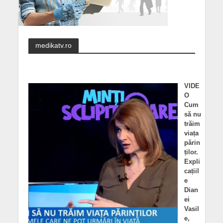
medikatv.ro
VIDE
O
Cum
să nu
trăim
viața
părin
ților.
Expli
cațiil
e
Dian
ei
Vasil
e,