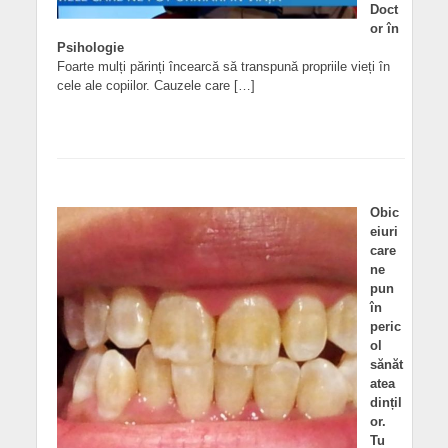
Doct
or în
Psihologie
Foarte mulți părinți încearcă să transpună propriile vieți în
cele ale copiilor. Cauzele care […]
Obic
eiuri
care
ne
pun
în
peric
ol
sănăt
atea
dințil
or.
Tu