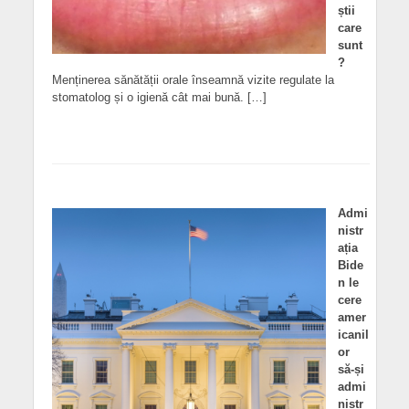
știi
care
sunt
?
Menținerea sănătății orale înseamnă vizite regulate la
stomatolog și o igienă cât mai bună. […]
Admi
nistr
ația
Bide
n le
cere
amer
icanil
or
să-și
admi
nistr