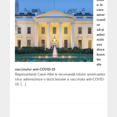
n le
cere
amer
icanil
or
să-și
admi
nistr
eze
doze
boos
ter
ale
vaccinului anti-COVID-19
Reprezentanții Casei Albe le recomandă tuturor americanilor
să-și administreze o doză booster a vaccinului anti-COVID-
19, […]