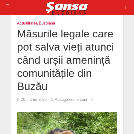
Actualitatea Buzoiană
Măsurile legale care
pot salva vieți atunci
când urșii amenință
comunitățile din
Buzău
20 martie 2025
Adaugă comentarii