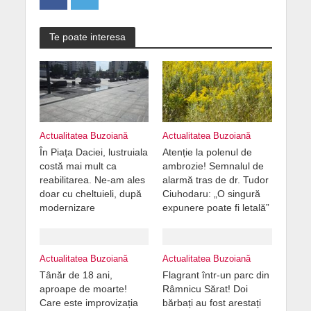
Te poate interesa
Actualitatea Buzoiană
Actualitatea Buzoiană
În Piața Daciei, lustruiala
Atenție la polenul de
costă mai mult ca
ambrozie! Semnalul de
reabilitarea. Ne-am ales
alarmă tras de dr. Tudor
doar cu cheltuieli, după
Ciuhodaru: „O singură
modernizare
expunere poate fi letală”
Actualitatea Buzoiană
Actualitatea Buzoiană
Tânăr de 18 ani,
Flagrant într-un parc din
aproape de moarte!
Râmnicu Sărat! Doi
Care este improvizația
bărbați au fost arestați