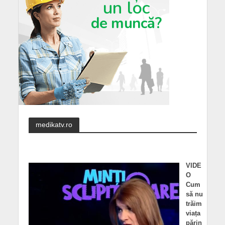
medikatv.ro
VIDE
O
Cum
să nu
trăim
viața
părin