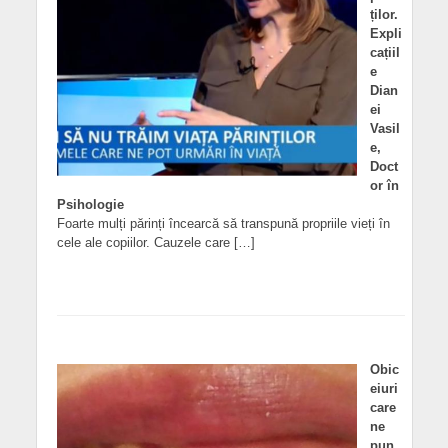
ților.
Expli
cațiil
e
Dian
ei
Vasil
e,
Doct
or în
Psihologie
Foarte mulți părinți încearcă să transpună propriile vieți în
cele ale copiilor. Cauzele care […]
Obic
eiuri
care
ne
pun