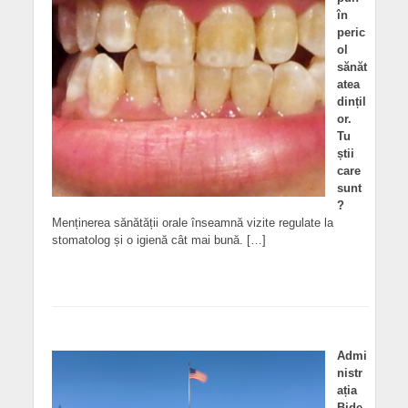
în
peric
ol
sănăt
atea
dințil
or.
Tu
știi
care
sunt
?
Menținerea sănătății orale înseamnă vizite regulate la
stomatolog și o igienă cât mai bună. […]
Admi
nistr
ația
Bide