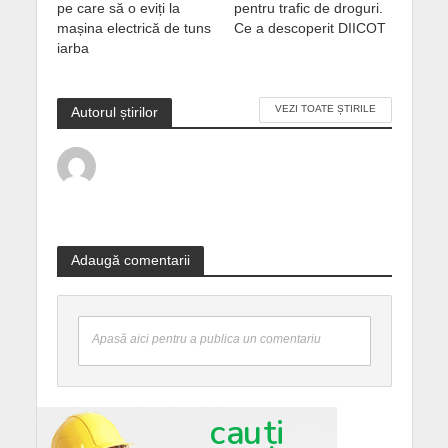
pe care să o eviți la
pentru trafic de droguri.
mașina electrică de tuns
Ce a descoperit DIICOT
iarba
VEZI TOATE ȘTIRILE
Autorul știrilor
Adaugă comentarii
Apasă aici pentru a publica un comentariu