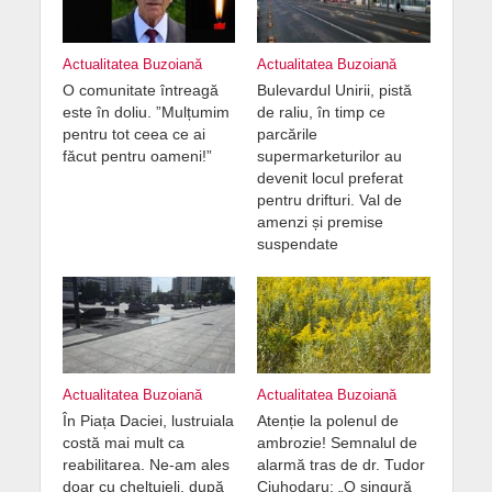
Actualitatea Buzoiană
Actualitatea Buzoiană
O comunitate întreagă
Bulevardul Unirii, pistă
este în doliu. ”Mulțumim
de raliu, în timp ce
pentru tot ceea ce ai
parcările
făcut pentru oameni!”
supermarketurilor au
devenit locul preferat
pentru drifturi. Val de
amenzi și premise
suspendate
Actualitatea Buzoiană
Actualitatea Buzoiană
În Piața Daciei, lustruiala
Atenție la polenul de
costă mai mult ca
ambrozie! Semnalul de
reabilitarea. Ne-am ales
alarmă tras de dr. Tudor
doar cu cheltuieli, după
Ciuhodaru: „O singură