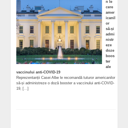
n le
cere
amer
icanil
or
să-și
admi
nistr
eze
doze
boos
ter
ale
vaccinului anti-COVID-19
Reprezentanții Casei Albe le recomandă tuturor americanilor
să-și administreze o doză booster a vaccinului anti-COVID-
19, […]