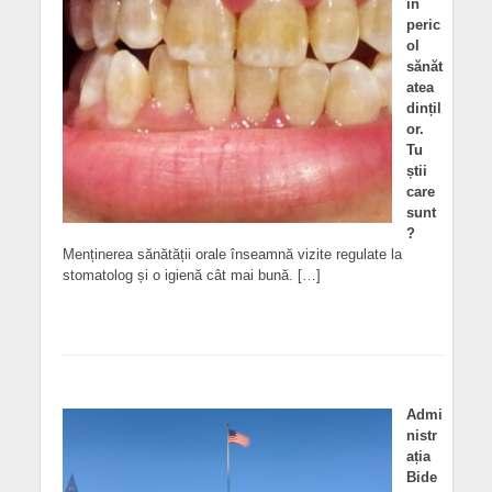
în
peric
ol
sănăt
atea
dințil
or.
Tu
știi
care
sunt
?
Menținerea sănătății orale înseamnă vizite regulate la
stomatolog și o igienă cât mai bună. […]
Admi
nistr
ația
Bide