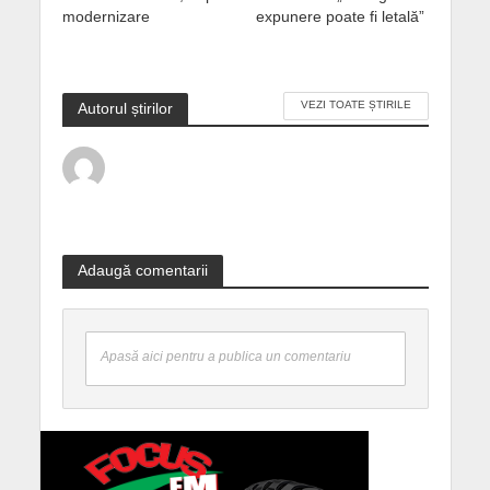
modernizare
expunere poate fi letală”
VEZI TOATE ȘTIRILE
Autorul știrilor
Adaugă comentarii
Apasă aici pentru a publica un comentariu