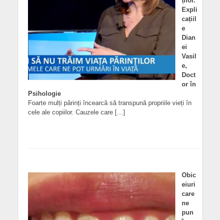
ților.
Expli
cațiil
e
Dian
ei
Vasil
e,
Doct
or în
Psihologie
Foarte mulți părinți încearcă să transpună propriile vieți în
cele ale copiilor. Cauzele care […]
Obic
eiuri
care
ne
pun