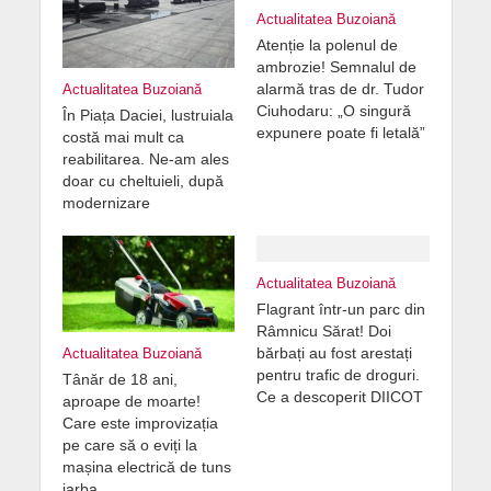
Actualitatea Buzoiană
Atenție la polenul de
ambrozie! Semnalul de
alarmă tras de dr. Tudor
Actualitatea Buzoiană
Ciuhodaru: „O singură
În Piața Daciei, lustruiala
expunere poate fi letală”
costă mai mult ca
reabilitarea. Ne-am ales
doar cu cheltuieli, după
modernizare
Actualitatea Buzoiană
Flagrant într-un parc din
Râmnicu Sărat! Doi
bărbați au fost arestați
Actualitatea Buzoiană
pentru trafic de droguri.
Tânăr de 18 ani,
Ce a descoperit DIICOT
aproape de moarte!
Care este improvizația
pe care să o eviți la
mașina electrică de tuns
iarba