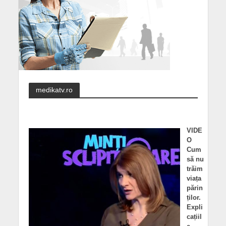
medikatv.ro
VIDE
O
Cum
să nu
trăim
viața
părin
ților.
Expli
cațiil