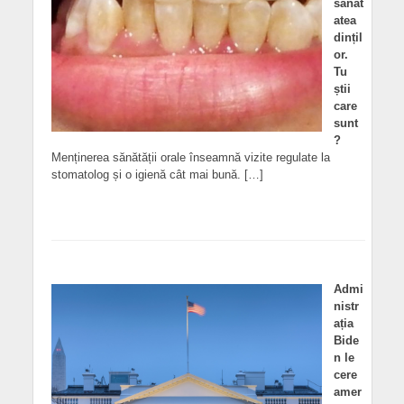
sănăt
atea
dințil
or.
Tu
știi
care
sunt
?
Menținerea sănătății orale înseamnă vizite regulate la
stomatolog și o igienă cât mai bună. […]
Admi
nistr
ația
Bide
n le
cere
amer