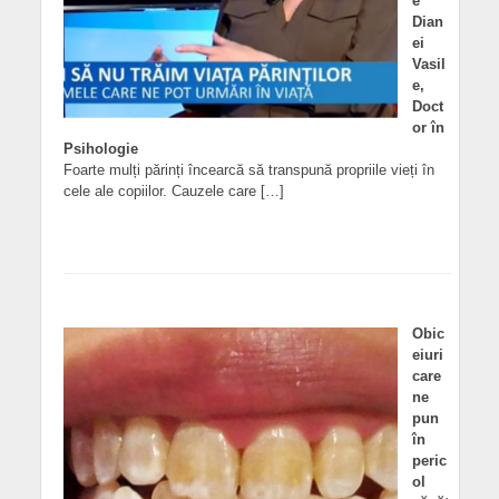
e
Dian
ei
Vasil
e,
Doct
or în
Psihologie
Foarte mulți părinți încearcă să transpună propriile vieți în
cele ale copiilor. Cauzele care […]
Obic
eiuri
care
ne
pun
în
peric
ol