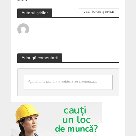
VEZI TOATE ȘTIRILE
Autorul știrilor
Adaugă comentarii
Apasă aici pentru a publica un comentariu