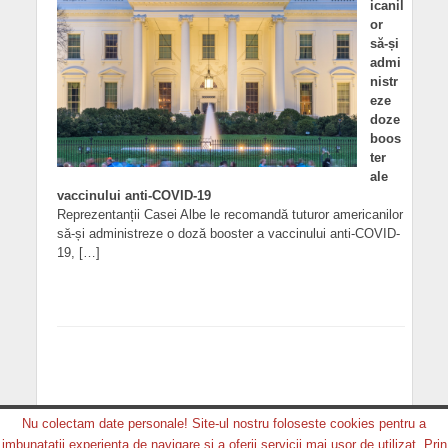
icanil
or
să-și
admi
nistr
eze
doze
boos
ter
ale
vaccinului anti-COVID-19
Reprezentanții Casei Albe le recomandă tuturor americanilor
să-și administreze o doză booster a vaccinului anti-COVID-
19, […]
Nu colectam date personale! Site-ul nostru foloseste cookies pentru a
imbunatatii experienta de navigare si a oferii servicii mai usor de utilizat. Prin