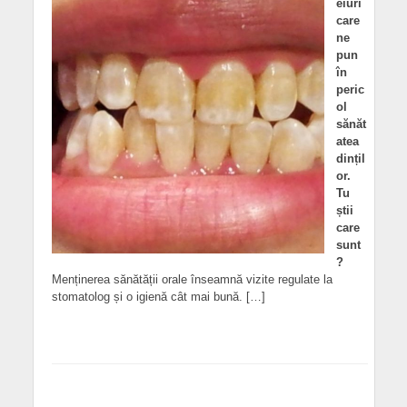
eiuri
care
ne
pun
în
peric
ol
sănăt
atea
dințil
or.
Tu
știi
care
sunt
?
Menținerea sănătății orale înseamnă vizite regulate la
stomatolog și o igienă cât mai bună. […]