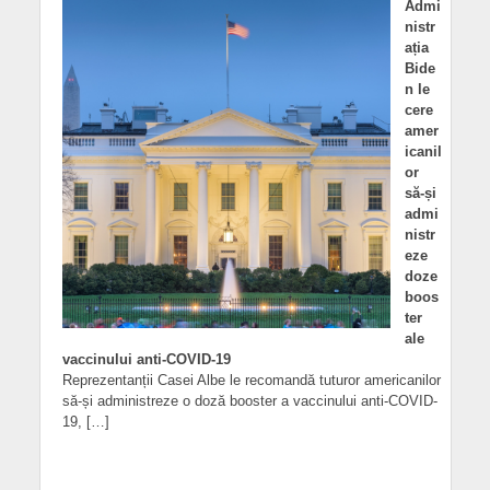
Admi
nistr
ația
Bide
n le
cere
amer
icanil
or
să-și
admi
nistr
eze
doze
boos
ter
ale
vaccinului anti-COVID-19
Reprezentanții Casei Albe le recomandă tuturor americanilor
să-și administreze o doză booster a vaccinului anti-COVID-
19, […]