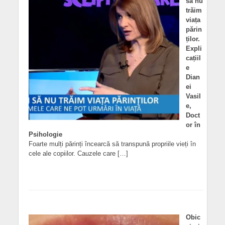
să nu
trăim
viața
părin
ților.
Expli
cațiil
e
Dian
ei
Vasil
e,
Doct
or în
Psihologie
Foarte mulți părinți încearcă să transpună propriile vieți în
cele ale copiilor. Cauzele care […]
Obic