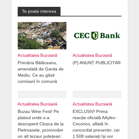
Te poate interesa
Actualitatea Buzoiană
Actualitatea Buzoiană
Primăria Bălăceanu,
(P) ANUNȚ PUBLICITAR
amendată de Garda de
Mediu. Ce au găsit
comisarii în comună
Actualitatea Buzoiană
Actualitatea Buzoiană
Buzau Wine Fest! Pe
EXCLUSIV! Prima
platoul unde s-a
reacție oficială AAylex-
descoperit Cloșca de la
Cocorico, aflată în
Pietroasele, promovăm
concordat preventiv: cei
un alt tezaur județean:
1.508 salariați își vor