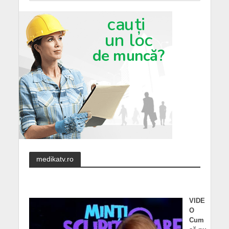
medikatv.ro
VIDE
O
Cum