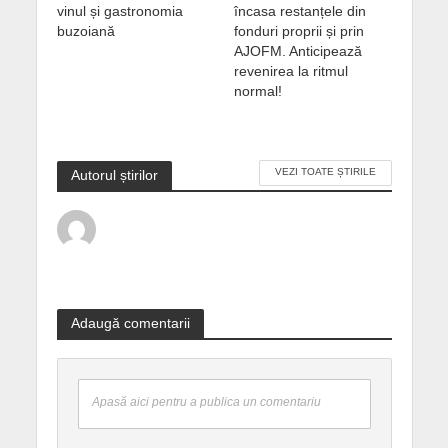
vinul și gastronomia
încasa restanțele din
buzoiană
fonduri proprii și prin
AJOFM. Anticipează
revenirea la ritmul
normal!
VEZI TOATE ȘTIRILE
Autorul știrilor
Adaugă comentarii
Apasă aici pentru a publica un comentariu