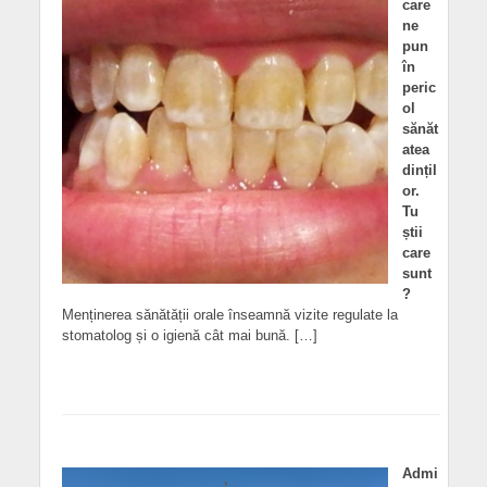
care
ne
pun
în
peric
ol
sănăt
atea
dințil
or.
Tu
știi
care
sunt
?
Menținerea sănătății orale înseamnă vizite regulate la
stomatolog și o igienă cât mai bună. […]
Admi