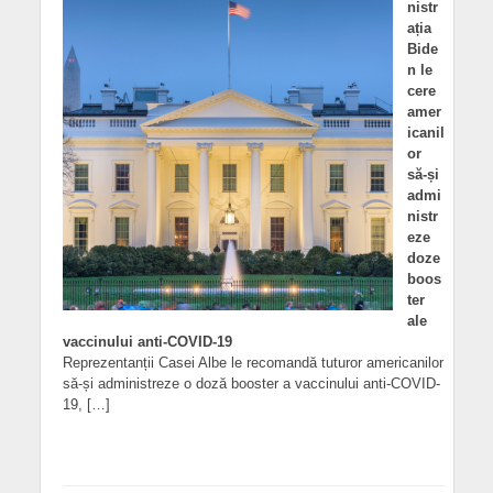
nistr
ația
Bide
n le
cere
amer
icanil
or
să-și
admi
nistr
eze
doze
boos
ter
ale
vaccinului anti-COVID-19
Reprezentanții Casei Albe le recomandă tuturor americanilor
să-și administreze o doză booster a vaccinului anti-COVID-
19, […]