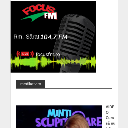
medikatv.ro
VIDE
O
Cum
să nu