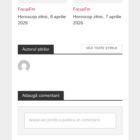
FocusFm
FocusFm
Horoscop zilnic, 8 aprilie
Horoscop zilnic, 7 aprilie
2026
2026
VEZI TOATE ȘTIRILE
Autorul știrilor
Adaugă comentarii
Apasă aici pentru a publica un comentariu