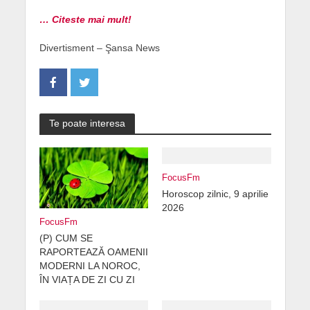
… Citeste mai mult!
Divertisment – Şansa News
Te poate interesa
FocusFm
Horoscop zilnic, 9 aprilie
2026
FocusFm
(P) CUM SE
RAPORTEAZĂ OAMENII
MODERNI LA NOROC,
ÎN VIAȚA DE ZI CU ZI