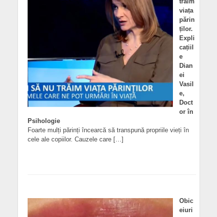
trăim
viața
părin
ților.
Expli
cațiil
e
Dian
ei
Vasil
e,
Doct
or în
Psihologie
Foarte mulți părinți încearcă să transpună propriile vieți în
cele ale copiilor. Cauzele care […]
Obic
eiuri