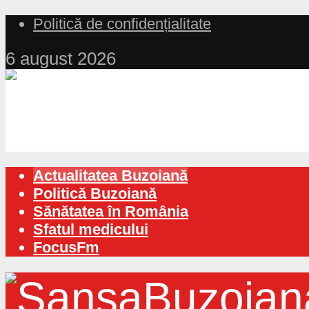
Politică de confidențialitate
6 august 2026
Actualitatea Buzoiană
Politică Buzoiană
Sănătatea în România
Sfatul medicului
FocusFm