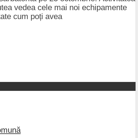
 putea vedea cele mai noi echipamente
vitate cum poți avea
comună