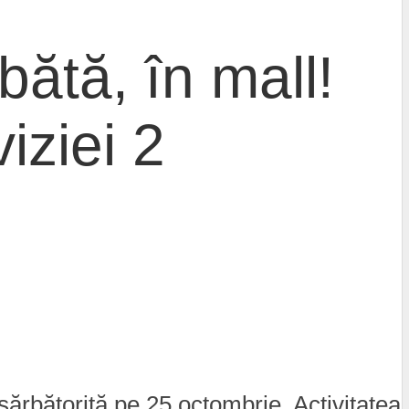
ătă, în mall!
iziei 2
 sărbătorită pe 25 octombrie. Activitatea