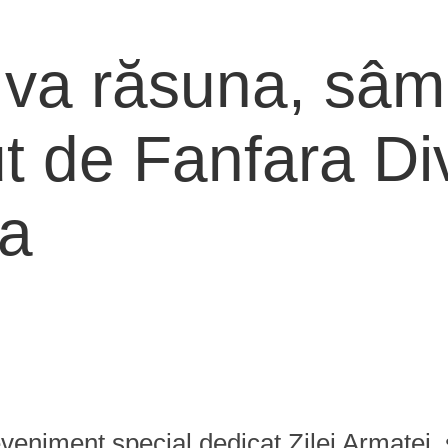
 va răsuna, sâmb
t de Fanfara Div
ca
eveniment special dedicat Zilei Armatei,