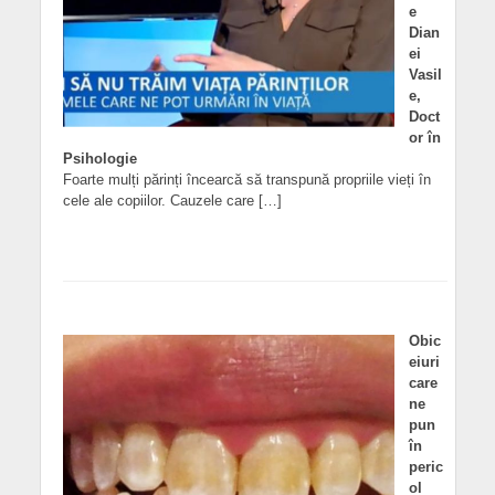
e
Dian
ei
Vasil
e,
Doct
or în
Psihologie
Foarte mulți părinți încearcă să transpună propriile vieți în
cele ale copiilor. Cauzele care […]
Obic
eiuri
care
ne
pun
în
peric
ol