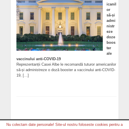
icanil
or
să-și
admi
nistr
eze
doze
boos
ter
ale
vaccinului anti-COVID-19
Reprezentanții Casei Albe le recomandă tuturor americanilor
să-și administreze o doză booster a vaccinului anti-COVID-
19, […]
Nu colectam date personale! Site-ul nostru foloseste cookies pentru a