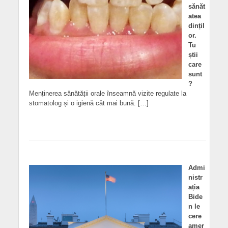
sănăt
atea
dințil
or.
Tu
știi
care
sunt
?
Menținerea sănătății orale înseamnă vizite regulate la
stomatolog și o igienă cât mai bună. […]
Admi
nistr
ația
Bide
n le
cere
amer