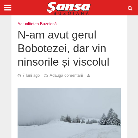
Actualitatea Buzoiană
N-am avut gerul
Bobotezei, dar vin
ninsorile și viscolul
7 luni ago
Adaugă comentarii