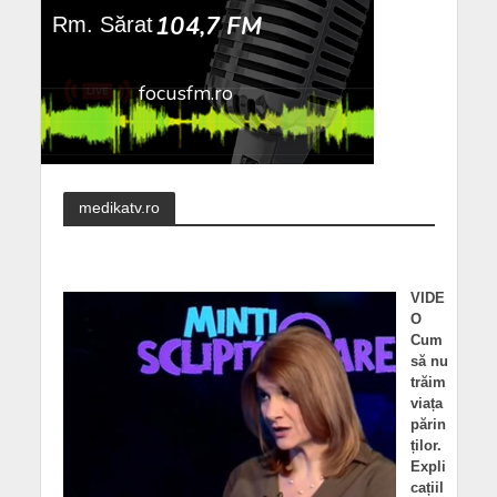
medikatv.ro
VIDE
O
Cum
să nu
trăim
viața
părin
ților.
Expli
cațiil