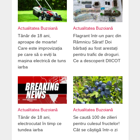
Actualitatea Buzoiană
Actualitatea Buzoiană
Tânăr de 18 ani,
Flagrant într-un parc din
aproape de moarte!
Râmnicu Sărat! Doi
Care este improvizația
bărbați au fost arestați
pe care să o eviți la
pentru trafic de droguri.
mașina electrică de tuns
Ce a descoperit DIICOT
iarba
Actualitatea Buzoiană
Actualitatea Buzoiană
Tânăr de 18 ani,
Se caută 100 de zilieri
electrocutat în timp ce
pentru culesul fructelor!
tundea iarba
Cât se câștigă într-o zi