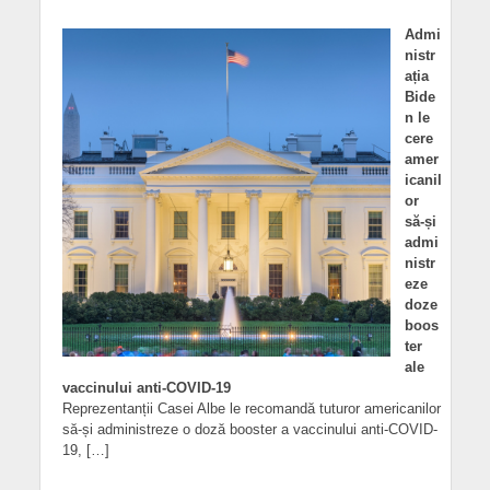
Admi
nistr
ația
Bide
n le
cere
amer
icanil
or
să-și
admi
nistr
eze
doze
boos
ter
ale
vaccinului anti-COVID-19
Reprezentanții Casei Albe le recomandă tuturor americanilor
să-și administreze o doză booster a vaccinului anti-COVID-
19, […]