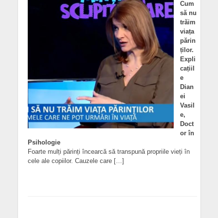
Cum
să nu
trăim
viața
părin
ților.
Expli
cațiil
e
Dian
ei
Vasil
e,
Doct
or în
Psihologie
Foarte mulți părinți încearcă să transpună propriile vieți în
cele ale copiilor. Cauzele care […]