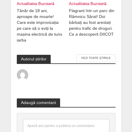
Actualitatea Buzoiană
Actualitatea Buzoiană
Tânăr de 18 ani,
Flagrant într-un parc din
aproape de moarte!
Râmnicu Sărat! Doi
Care este improvizația
bărbați au fost arestați
pe care să o eviți la
pentru trafic de droguri.
mașina electrică de tuns
Ce a descoperit DIICOT
iarba
VEZI TOATE ȘTIRILE
Autorul știrilor
Adaugă comentarii
Apasă aici pentru a publica un comentariu