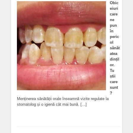
Obic
eiuri
care
ne
pun
în
peric
ol
sănăt
atea
dințil
or.
Tu
știi
care
sunt
?
Menținerea sănătății orale înseamnă vizite regulate la
stomatolog și o igienă cât mai bună. […]