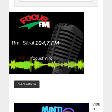
medikatv.ro
VIDE
O