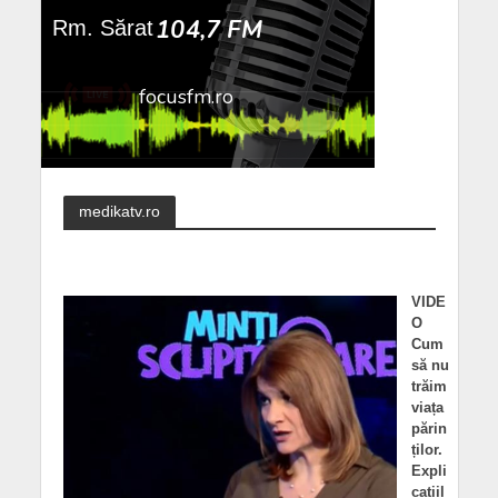
medikatv.ro
VIDE
O
Cum
să nu
trăim
viața
părin
ților.
Expli
cațiil