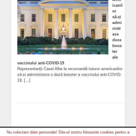
icanil
or
să-și
admi
nistr
eze
doze
boos
ter
ale
vaccinului anti-COVID-19
Reprezentanții Casei Albe le recomandă tuturor americanilor
să-și administreze o doză booster a vaccinului anti-COVID-
19, […]
Nu colectam date personale! Site-ul nostru foloseste cookies pentru a