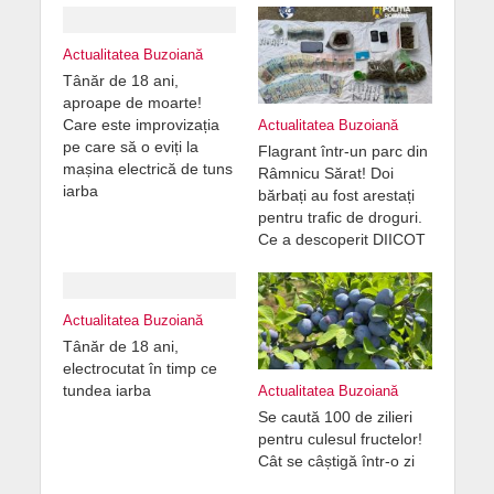
Actualitatea Buzoiană
Tânăr de 18 ani,
aproape de moarte!
Care este improvizația
Actualitatea Buzoiană
pe care să o eviți la
Flagrant într-un parc din
mașina electrică de tuns
Râmnicu Sărat! Doi
iarba
bărbați au fost arestați
pentru trafic de droguri.
Ce a descoperit DIICOT
Actualitatea Buzoiană
Tânăr de 18 ani,
electrocutat în timp ce
tundea iarba
Actualitatea Buzoiană
Se caută 100 de zilieri
pentru culesul fructelor!
Cât se câștigă într-o zi