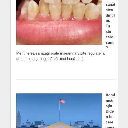
sănăt
atea
dințil
or.
Tu
știi
care
sunt
?
Menținerea sănătății orale înseamnă vizite regulate la
stomatolog și o igienă cât mai bună. […]
Admi
nistr
ația
Bide
n le
cere
amer