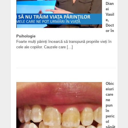
Dian
ei
Vasil
e,
Doct
or în
Psihologie
Foarte mulți părinți încearcă să transpună propriile vieți în
cele ale copiilor. Cauzele care […]
Obic
eiuri
care
ne
pun
în
peric
ol
sănăt