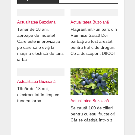
Actualitatea Buzoiană
Actualitatea Buzoiană
Tânăr de 18 ani,
Flagrant într-un parc din
aproape de moarte!
Râmnicu Sărat! Doi
Care este improvizația
bărbați au fost arestați
pe care să o eviți la
pentru trafic de droguri.
mașina electrică de tuns
Ce a descoperit DIICOT
iarba
Actualitatea Buzoiană
Tânăr de 18 ani,
electrocutat în timp ce
tundea iarba
Actualitatea Buzoiană
Se caută 100 de zilieri
pentru culesul fructelor!
Cât se câștigă într-o zi