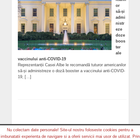
or
să-și
admi
nistr
eze
doze
boos
ter
ale
vaccinului anti-COVID-19
Reprezentanții Casei Albe le recomandă tuturor americanilor
să-și administreze o doză booster a vaccinului anti-COVID-
19, […]
Nu colectam date personale! Site-ul nostru foloseste cookies pentru a
imbunatatii experienta de navigare si a oferii servicii mai usor de utilizat. Prin