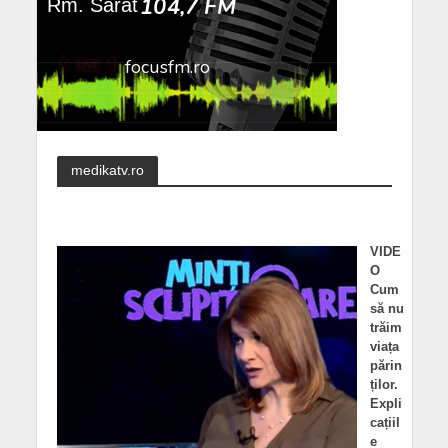
medikatv.ro
VIDE
O
Cum
să nu
trăim
viața
părin
ților.
Expli
cațiil
e