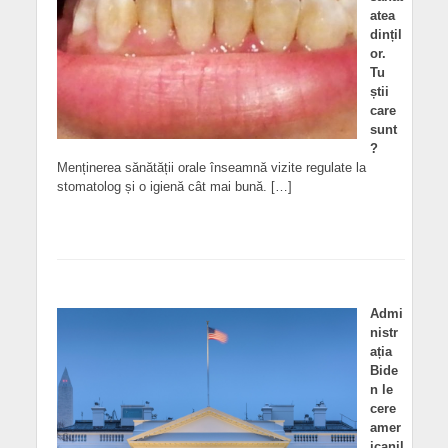
atea
dințil
or.
Tu
știi
care
sunt
?
Menținerea sănătății orale înseamnă vizite regulate la
stomatolog și o igienă cât mai bună. […]
Admi
nistr
ația
Bide
n le
cere
amer
icanil