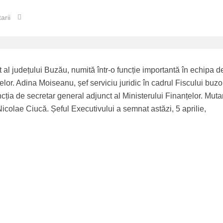
arii
al județului Buzău, numită într-o funcție importantă în echipa d
lor. Adina Moiseanu, șef serviciu juridic în cadrul Fiscului buzo
cția de secretar general adjunct al Ministerului Finanțelor. Mut
Nicolae Ciucă. Șeful Executivului a semnat astăzi, 5 aprilie,