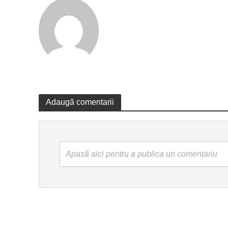
Adaugă comentarii
Apasă aici pentru a publica un comentariu