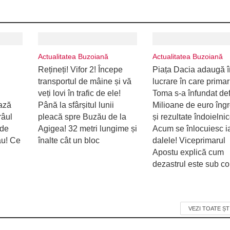
Actualitatea Buzoiană
Actualitatea Buzoiană
Rețineți! Vifor 2! Începe
Piața Dacia adaugă î
transportul de mâine și vă
lucrare în care primar
veți lovi în trafic de ele!
Toma s-a înfundat defi
ează
Până la sfârșitul lunii
Milioane de euro îng
râul
pleacă spre Buzău de la
și rezultate îndoielnic
 de
Agigea! 32 metri lungime și
Acum se înlocuiesc i
ău! Ce
înalte cât un bloc
dalele! Viceprimarul
Apostu explică cum
dezastrul este sub con
VEZI TOATE ȘT