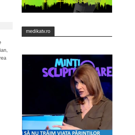
medikatv.ro
e
ian,
area