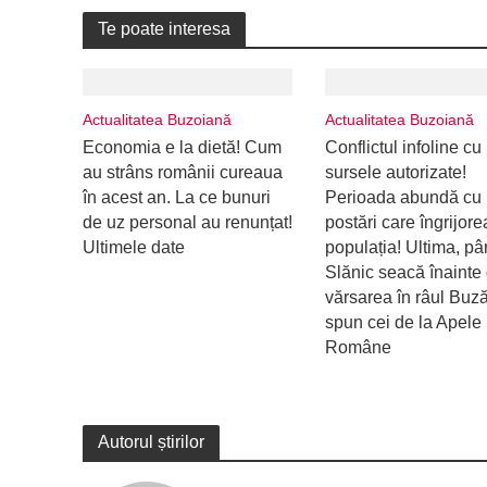
Te poate interesa
Actualitatea Buzoiană
Actualitatea Buzoiană
Economia e la dietă! Cum
Conflictul infoline cu
au strâns românii cureaua
sursele autorizate!
în acest an. La ce bunuri
Perioada abundă cu
de uz personal au renunțat!
postări care îngrijor
Ultimele date
populația! Ultima, pâ
Slănic seacă înainte
vărsarea în râul Buz
spun cei de la Apele
Române
Autorul știrilor