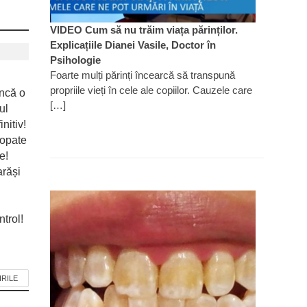
VIDEO Cum să nu trăim viața părinților.
Explicațiile Dianei Vasile, Doctor în
Psihologie
Foarte mulți părinți încearcă să transpună
propriile vieți în cele ale copiilor. Cauzele care
ncă o
[…]
ul
nitiv!
ropate
e!
arăși
trol!
IRILE