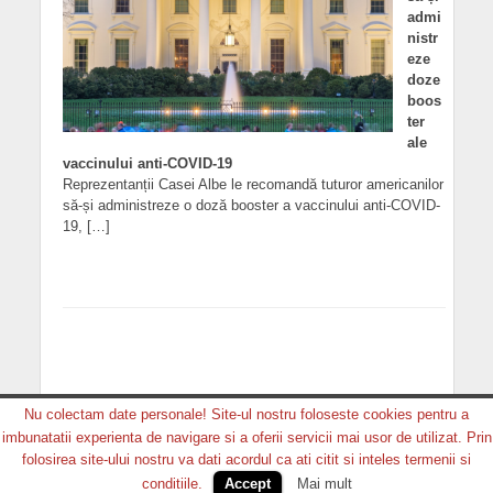
admi
nistr
eze
doze
boos
ter
ale
vaccinului anti-COVID-19
Reprezentanții Casei Albe le recomandă tuturor americanilor
să-și administreze o doză booster a vaccinului anti-COVID-
19, […]
Nu colectam date personale! Site-ul nostru foloseste cookies pentru a
imbunatatii experienta de navigare si a oferii servicii mai usor de utilizat. Prin
Copyright © 2026. MEDIA GRUP PRODUCTION. Toate
folosirea site-ului nostru va dati acordul ca ati citit si inteles termenii si
drepturile rezervate.
conditiile.
Accept
Mai mult