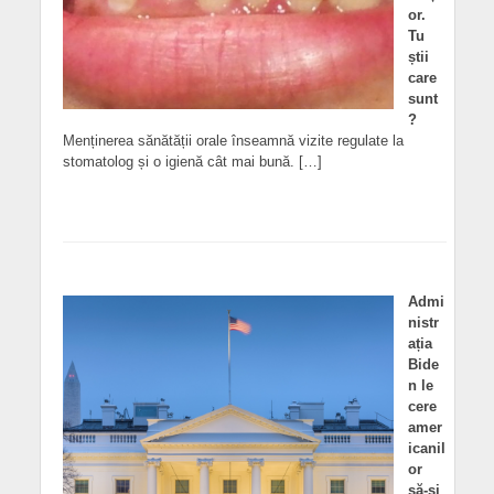
or.
Tu
știi
care
sunt
?
Menținerea sănătății orale înseamnă vizite regulate la
stomatolog și o igienă cât mai bună. […]
Admi
nistr
ația
Bide
n le
cere
amer
icanil
or
să-și