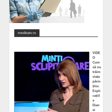
medikatv.ro
VIDE
O
Cum
să nu
trăim
viața
părin
ților.
Expli
cațiil
e
Dian
ei