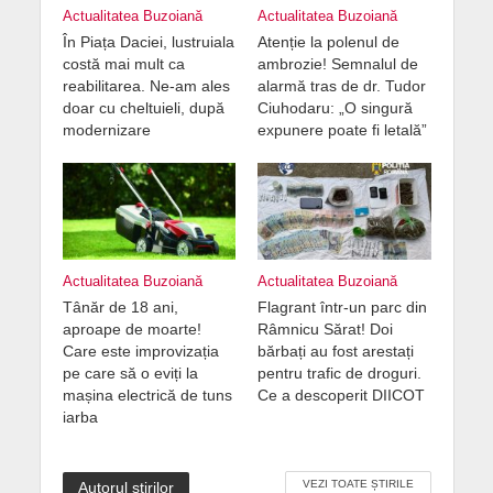
Actualitatea Buzoiană
Actualitatea Buzoiană
În Piața Daciei, lustruiala
Atenție la polenul de
costă mai mult ca
ambrozie! Semnalul de
reabilitarea. Ne-am ales
alarmă tras de dr. Tudor
doar cu cheltuieli, după
Ciuhodaru: „O singură
modernizare
expunere poate fi letală”
Actualitatea Buzoiană
Actualitatea Buzoiană
Tânăr de 18 ani,
Flagrant într-un parc din
aproape de moarte!
Râmnicu Sărat! Doi
Care este improvizația
bărbați au fost arestați
pe care să o eviți la
pentru trafic de droguri.
mașina electrică de tuns
Ce a descoperit DIICOT
iarba
VEZI TOATE ȘTIRILE
Autorul știrilor