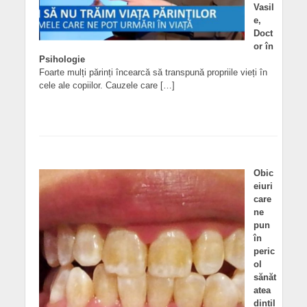
Vasil
e,
Doct
or în
Psihologie
Foarte mulți părinți încearcă să transpună propriile vieți în
cele ale copiilor. Cauzele care […]
Obic
eiuri
care
ne
pun
în
peric
ol
sănăt
atea
dințil