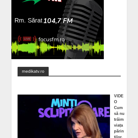
medikatv.ro
VIDE
O
Cum
să nu
trăim
viața
părin
ților.