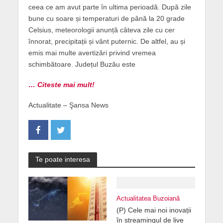
ceea ce am avut parte în ultima perioadă. După zile
bune cu soare și temperaturi de până la 20 grade
Celsius, meteorologii anunță câteva zile cu cer
înnorat, precipitații și vânt puternic. De altfel, au și
emis mai multe avertizări privind vremea
schimbătoare. Județul Buzău este
… Citeste mai mult!
Actualitate – Şansa News
Te poate interesa
Actualitatea Buzoiană
(P) Cele mai noi inovații
în streamingul de live