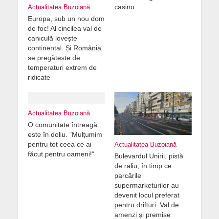
casino
Actualitatea Buzoiană
Europa, sub un nou dom
de foc! Al cincilea val de
caniculă lovește
continental. Și România
se pregătește de
temperaturi extrem de
ridicate
Actualitatea Buzoiană
O comunitate întreagă
este în doliu. ”Mulțumim
pentru tot ceea ce ai
Actualitatea Buzoiană
făcut pentru oameni!”
Bulevardul Unirii, pistă
de raliu, în timp ce
parcările
supermarketurilor au
devenit locul preferat
pentru drifturi. Val de
amenzi și premise