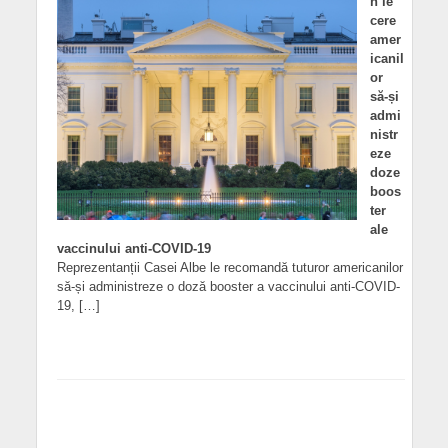
n le
cere
amer
icanil
or
să-și
admi
nistr
eze
doze
boos
ter
ale
vaccinului anti-COVID-19
Reprezentanții Casei Albe le recomandă tuturor americanilor
să-și administreze o doză booster a vaccinului anti-COVID-
19, […]