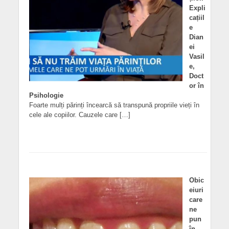
Expli
cațiil
e
Dian
ei
Vasil
e,
Doct
or în
Psihologie
Foarte mulți părinți încearcă să transpună propriile vieți în
cele ale copiilor. Cauzele care […]
Obic
eiuri
care
ne
pun
în