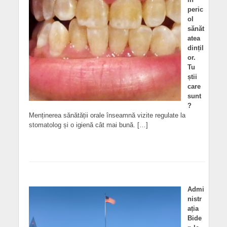
peric
ol
sănăt
atea
dințil
or.
Tu
știi
care
sunt
?
Menținerea sănătății orale înseamnă vizite regulate la
stomatolog și o igienă cât mai bună. […]
Admi
nistr
ația
Bide