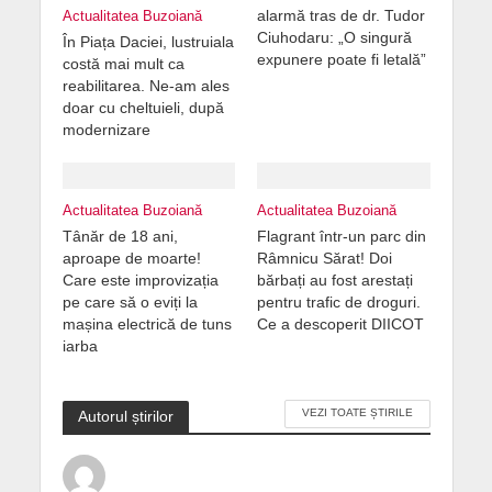
alarmă tras de dr. Tudor
Actualitatea Buzoiană
Ciuhodaru: „O singură
În Piața Daciei, lustruiala
expunere poate fi letală”
costă mai mult ca
reabilitarea. Ne-am ales
doar cu cheltuieli, după
modernizare
Actualitatea Buzoiană
Actualitatea Buzoiană
Tânăr de 18 ani,
Flagrant într-un parc din
aproape de moarte!
Râmnicu Sărat! Doi
Care este improvizația
bărbați au fost arestați
pe care să o eviți la
pentru trafic de droguri.
mașina electrică de tuns
Ce a descoperit DIICOT
iarba
VEZI TOATE ȘTIRILE
Autorul știrilor