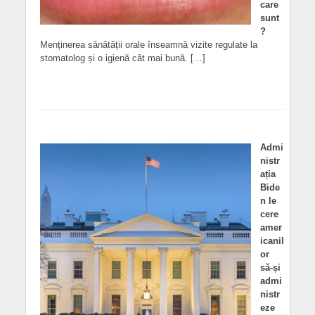
care
sunt
?
Menținerea sănătății orale înseamnă vizite regulate la
stomatolog și o igienă cât mai bună. […]
Admi
nistr
ația
Bide
n le
cere
amer
icanil
or
să-și
admi
nistr
eze