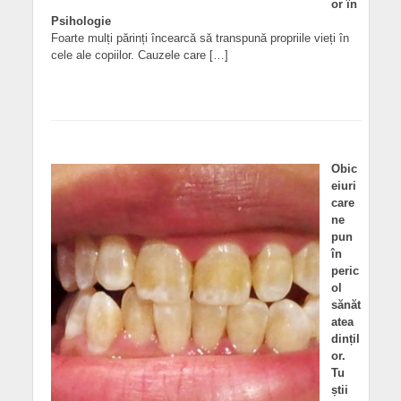
or în
Psihologie
Foarte mulți părinți încearcă să transpună propriile vieți în
cele ale copiilor. Cauzele care […]
Obic
eiuri
care
ne
pun
în
peric
ol
sănăt
atea
dințil
or.
Tu
știi