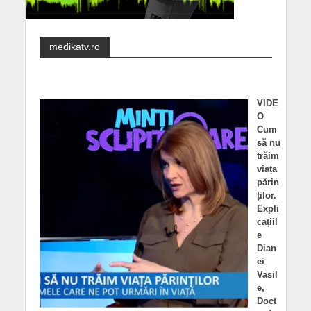
medikatv.ro
VIDE
O
Cum
să nu
trăim
viața
părin
ților.
Expli
cațiil
e
Dian
ei
Vasil
e,
Doct