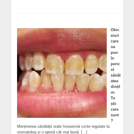
Obic
eiuri
care
ne
pun
în
peric
ol
sănăt
atea
dințil
or.
Tu
știi
care
sunt
?
Menținerea sănătății orale înseamnă vizite regulate la
stomatolog și o igienă cât mai bună. […]