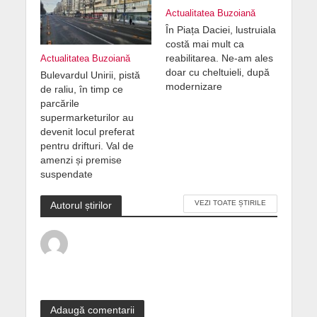
Actualitatea Buzoiană
În Piața Daciei, lustruiala
costă mai mult ca
reabilitarea. Ne-am ales
Actualitatea Buzoiană
doar cu cheltuieli, după
Bulevardul Unirii, pistă
modernizare
de raliu, în timp ce
parcările
supermarketurilor au
devenit locul preferat
pentru drifturi. Val de
amenzi și premise
suspendate
VEZI TOATE ȘTIRILE
Autorul știrilor
Adaugă comentarii