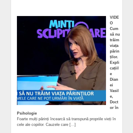
VIDE
O
Cum
să nu
trăim
viața
părin
ților.
Expli
cațiil
e
Dian
ei
Vasil
e,
Doct
or în
Psihologie
Foarte mulți părinți încearcă să transpună propriile vieți în
cele ale copiilor. Cauzele care […]