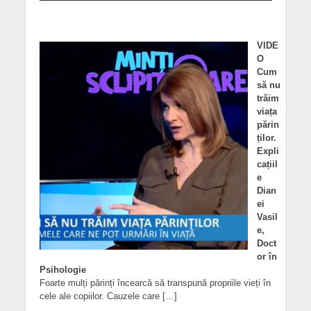
VIDE
O
Cum
să nu
trăim
viața
părin
ților.
Expli
cațiil
e
Dian
ei
Vasil
e,
Doct
or în
Psihologie
Foarte mulți părinți încearcă să transpună propriile vieți în
cele ale copiilor. Cauzele care […]