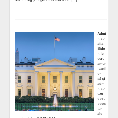
Admi
nistr
ația
Bide
n le
cere
amer
icanil
or
să-și
admi
nistr
eze
doze
boos
ter
ale