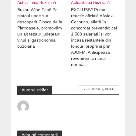
Actualitatea Buzoiană
Actualitatea Buzoiană
Buzau Wine Fest! Pe
EXCLUSIV! Prima
platoul unde s-a
reacție oficială AAylex-
descoperit Cloșca de la
Cocorico, aflată în
Pietroasele, promovăm
concordat preventiv: cei
un alt tezaur județean:
1.508 salariați își vor
vinul și gastronomia
încasa restanțele din
buzoiană
fonduri proprii și prin
AJOFM. Anticipează
revenirea la ritmul
normal!
VEZI TOATE ȘTIRILE
Autorul știrilor
Adaugă comentarii