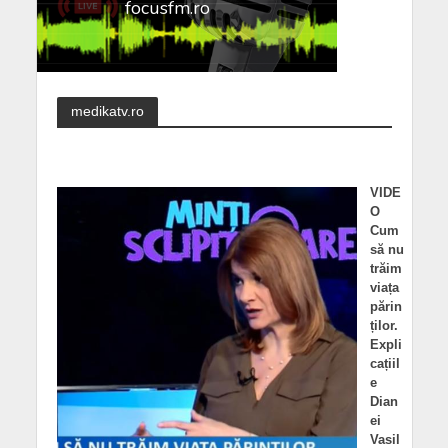
medikatv.ro
VIDE
O
Cum
să nu
trăim
viața
părin
ților.
Expli
cațiil
e
Dian
ei
Vasil