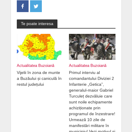
Te poate interesa
Actualitatea Buzoiană
Actualitatea Buzoiană
Vijelii în zona de munte
Primul interviu al
a Buzăului și caniculă în
comandantului Diviziei 2
restul județului
Infanterie „Getica”,
generalul-maior Gabriel
Turculeț dezvăluie care
sunt noile echipamente
achiziționate prin
programul de înzestrare!
Urmează 10 zile de
manifestări militare în
municipiu! Vezi motivul și