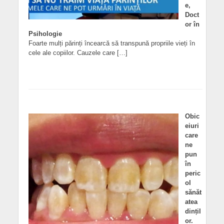
e,
Doct
or în
Psihologie
Foarte mulți părinți încearcă să transpună propriile vieți în
cele ale copiilor. Cauzele care […]
Obic
eiuri
care
ne
pun
în
peric
ol
sănăt
atea
dințil
or.