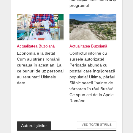
programul
Actualitatea Buzoiană
Actualitatea Buzoiană
Economia e la dietă!
Conflictul infoline cu
Cum au strâns românii
sursele autorizate!
cureaua în acest an. La
Perioada abundă cu
ce bunuri de uz personal
postări care îngrijorează
au renunțat! Ultimele
populația! Ultima, pârâul
date
Slănic seacă înainte de
vărsarea în râul Buzău!
Ce spun cei de la Apele
Române
VEZI TOATE ȘTIRILE
Autorul știrilor