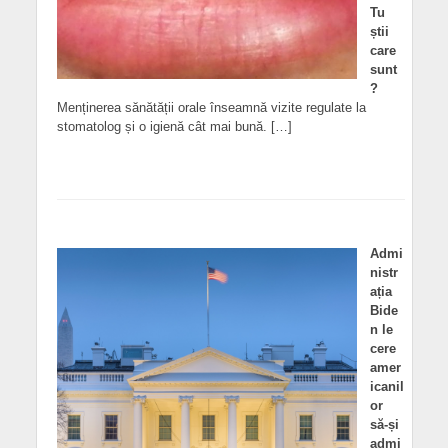
Tu
știi
care
sunt
?
Menținerea sănătății orale înseamnă vizite regulate la
stomatolog și o igienă cât mai bună. […]
Admi
nistr
ația
Bide
n le
cere
amer
icanil
or
să-și
admi