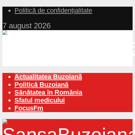
Politică de confidențialitate
7 august 2026
Actualitatea Buzoiană
Politică Buzoiană
Sănătatea în România
Sfatul medicului
FocusFm