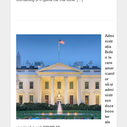
Admi
nistr
ația
Bide
n le
cere
amer
icanil
or
să-și
admi
nistr
eze
doze
boos
ter
ale