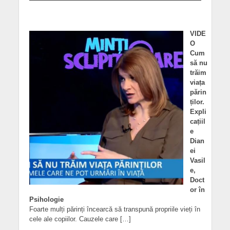
VIDE
O
Cum
să nu
trăim
viața
părin
ților.
Expli
cațiil
e
Dian
ei
Vasil
e,
Doct
or în
Psihologie
Foarte mulți părinți încearcă să transpună propriile vieți în
cele ale copiilor. Cauzele care […]