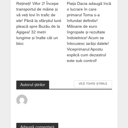
Rețineți! Vifor 2! Începe
Piața Dacia adaugă încă
transportul de mâine și
o lucrare în care
vă veți lovi în trafic de
primarul Toma s-a
ele! Până la sfârșitul lunii
înfundat definitiv!
pleacă spre Buzău de la
Milioane de euro
Agigea! 32 metri
îngropate și rezultate
lungime și înalte cât un
îndoielnice! Acum se
bloc
înlocuiesc iarăși dalele!
Viceprimarul Apostu
explică cum dezastrul
este sub control!
VEZI TOATE ȘTIRILE
Autorul știrilor
Adaugă comentarii