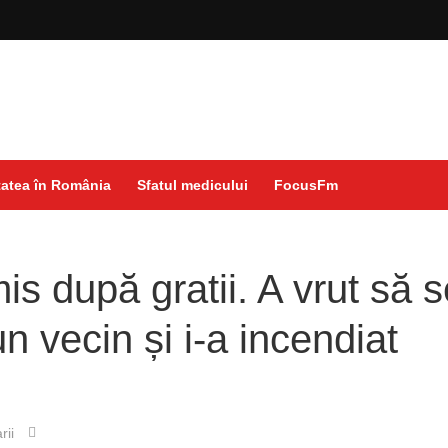
atea în România
Sfatul medicului
FocusFm
is după gratii. A vrut să 
n vecin și i-a incendiat
rii