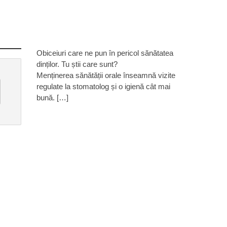
Obiceiuri care ne pun în pericol sănătatea
dinților. Tu știi care sunt?
Menținerea sănătății orale înseamnă vizite
regulate la stomatolog și o igienă cât mai
bună. […]