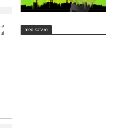
s-a
medikatv.ro
nui