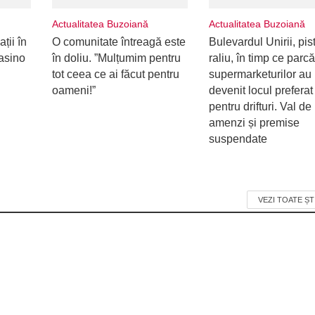
Actualitatea Buzoiană
Actualitatea Buzoiană
ții în
O comunitate întreagă este
Bulevardul Unirii, pis
casino
în doliu. ”Mulțumim pentru
raliu, în timp ce parcă
tot ceea ce ai făcut pentru
supermarketurilor au
oameni!”
devenit locul preferat
pentru drifturi. Val de
amenzi și premise
suspendate
VEZI TOATE ȘT