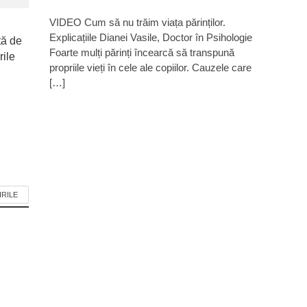
VIDEO Cum să nu trăim viața părinților.
Explicațiile Dianei Vasile, Doctor în Psihologie
tă de
Foarte mulți părinți încearcă să transpună
rile
propriile vieți în cele ale copiilor. Cauzele care
[…]
IRILE