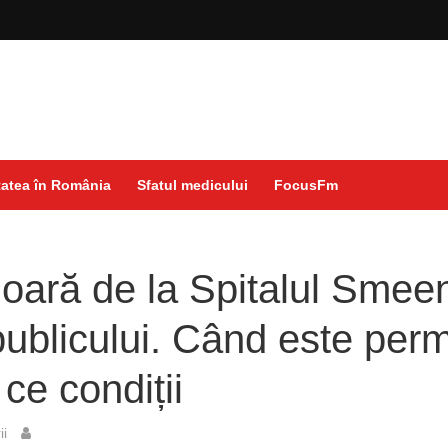
atea în România
Sfatul medicului
FocusFm
ioară de la Spitalul Smeen
publicului. Când este perm
 ce condiții
ii