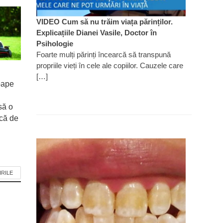
VIDEO Cum să nu trăim viața părinților.
Explicațiile Dianei Vasile, Doctor în
Psihologie
Foarte mulți părinți încearcă să transpună
propriile vieți în cele ale copiilor. Cauzele care
[…]
oape
să o
ică de
IRILE