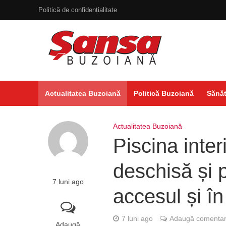
Politică de confidențialitate
Actualitatea Buzoiană
Politică Buzoiană
Sănăt
Actualitatea Buzoiană
Piscina inter
deschisă și 
7 luni ago
accesul și în
7 luni ago
Adaugă comentar
Adaugă