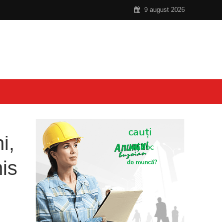
9 august 2026
i,
is