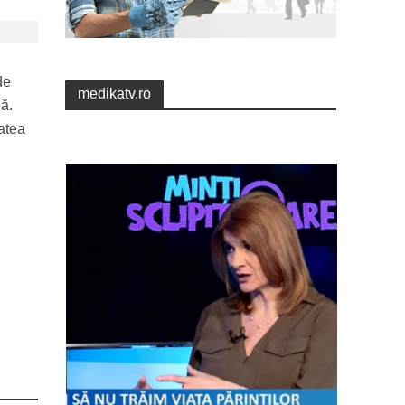
de
medikatv.ro
nă.
tatea