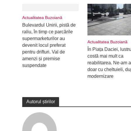
Actualitatea Buzoiană
Bulevardul Unirii, pistă de
raliu, în timp ce parcările
supermarketurilor au
Actualitatea Buzoiană
devenit locul preferat
În Piața Daciei, lustr
pentru drifturi. Val de
costă mai mult ca
amenzi și premise
reabilitarea. Ne-am a
suspendate
doar cu cheltuieli, d
modernizare
Autorul știrilor