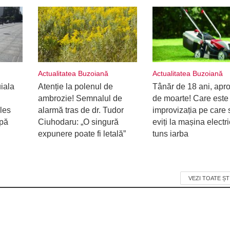
Actualitatea Buzoiană
Actualitatea Buzoiană
uiala
Atenție la polenul de
Tânăr de 18 ani, apr
ambrozie! Semnalul de
de moarte! Care este
les
alarmă tras de dr. Tudor
improvizația pe care 
upă
Ciuhodaru: „O singură
eviți la mașina electr
expunere poate fi letală”
tuns iarba
VEZI TOATE ȘT